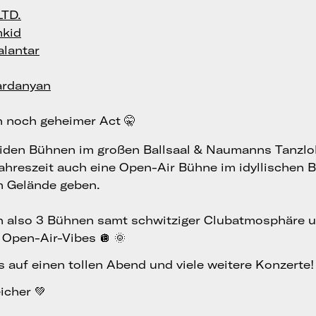
LTD.
mkid
lantar
ardanyan
in noch geheimer Act 🤫
iden Bühnen im großen Ballsaal & Naumanns Tanzlok
ahreszeit auch eine Open-Air Bühne im idyllischen B
m Gelände geben.
n also 3 Bühnen samt schwitziger Clubatmosphäre 
Open-Air-Vibes 🪩 🌞
s auf einen tollen Abend und viele weitere Konzerte!
icher 💚