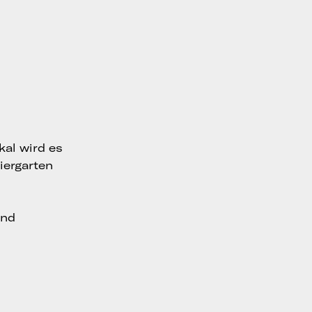
al wird es
iergarten
und