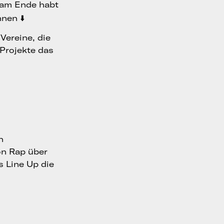
d am Ende habt
nen ⬇️
Vereine, die
 Projekte das
n
on Rap über
 Line Up die