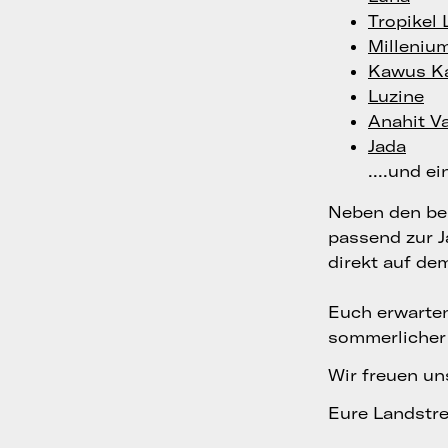
Tropikel 
Milleniu
Kawus Ka
Luzine
Anahit V
Jada
....und e
Neben den be
passend zur J
direkt auf de
Euch erwarte
sommerlicher 
Wir freuen un
Eure Landstre