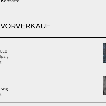
 Konzerte
 VORVERKAUF
LLE
ipzig
t
ipzig
t