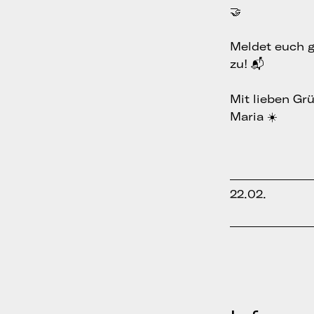
🤝
Meldet euch g
zu! 📬
Mit lieben Gr
Maria ☀️
22.02.