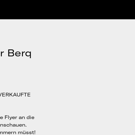
ür Berq
USVERKAUFTE
e Flyer an die
anschauen.
kümmern müsst!