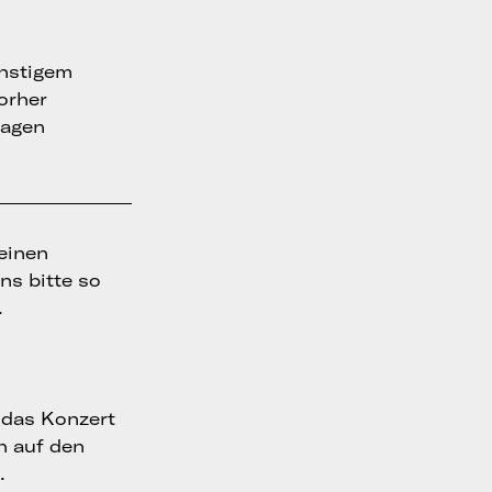
onstigem
vorher
ragen
 einen
ns bitte so
.
t das Konzert
ch auf den
.