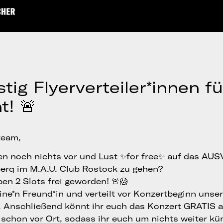
stig Flyerverteiler*innen f
t! 🚨
team,
gen noch nichts vor und Lust ✨for free✨ auf das A
erq im M.A.U. Club Rostock zu gehen?
en 2 Slots frei geworden! 🚨😱
ine*n Freund*in und verteilt vor Konzertbeginn unser
 Anschließend könnt ihr euch das Konzert GRATIS 
d schon vor Ort, sodass ihr euch um nichts weiter 