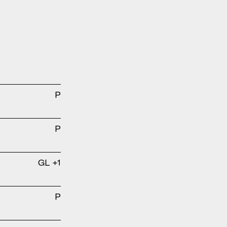
P
P
GL +1
P