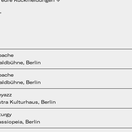
f eure Rückmeldungen 💚
,
pache
ldbühne, Berlin
pache
ldbühne, Berlin
eyazz
tra Kulturhaus, Berlin
turgy
ssiopeia, Berlin