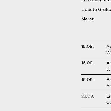
Freu mich au
Liebste Grüße
Meret
15.09.
A
Wa
16.09.
A
Wa
16.09.
B
As
22.09.
Li
Ca