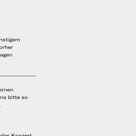
onstigem
vorher
ragen
 einen
ns bitte so
.
t das Konzert