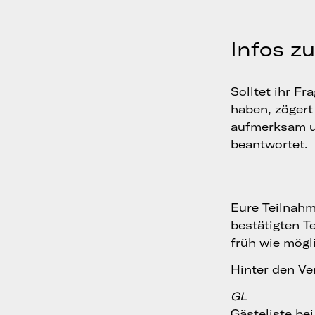
Infos z
Solltet ihr F
haben, zögert 
aufmerksam 
beantwortet.
Eure Teilnahme
bestätigten T
früh wie mögl
Hinter den Ve
GL
Gästeliste be