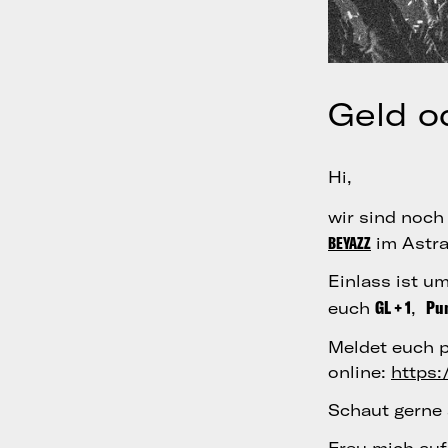
Geld o
Hi,
wir sind noch 
BEYAZZ
im Astra 
Einlass ist um
GL + 1
Pu
euch
,
Meldet euch p
online:
https:
Schaut gerne 