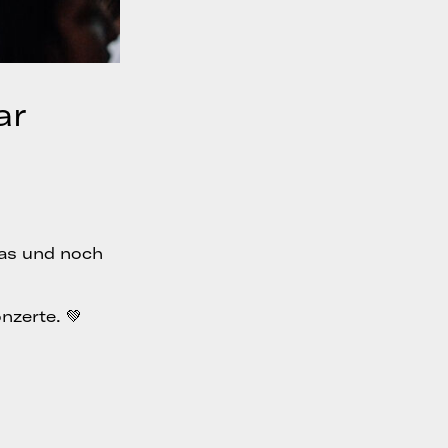
ar
das und noch
nzerte. 💚