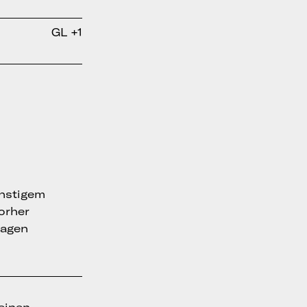
GL +1
onstigem
vorher
ragen