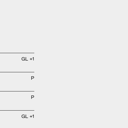
GL +1
P
P
GL +1