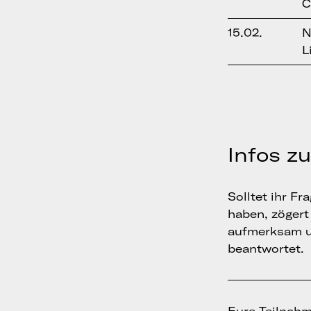
C
15.02.
N
L
Infos z
Solltet ihr F
haben, zögert 
aufmerksam 
beantwortet.