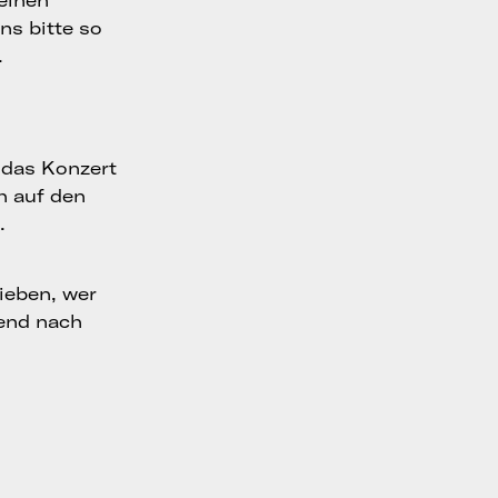
 einen
ns bitte so
.
t das Konzert
ch auf den
.
ieben, wer
end nach