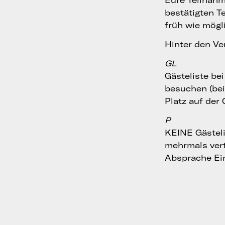
Eure Teilnahme
bestätigten T
früh wie mögl
Hinter den Ve
GL
Gästeliste be
besuchen (bei 
Platz auf der
P
KEINE Gästeli
mehrmals ver
Absprache Ein