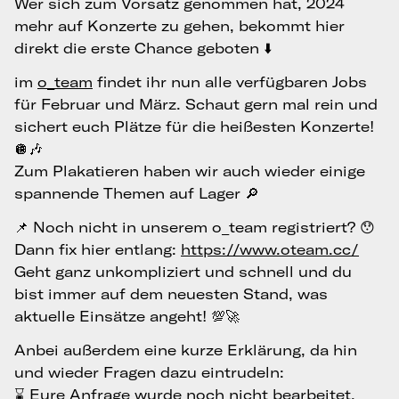
Wer sich zum Vorsatz genommen hat, 2024
mehr auf Konzerte zu gehen, bekommt hier
direkt die erste Chance geboten ⬇️
im
o_team
findet ihr nun alle verfügbaren Jobs
für Februar und März. Schaut gern mal rein und
sichert euch Plätze für die heißesten Konzerte!
🪩🎶
Zum Plakatieren haben wir auch wieder einige
spannende Themen auf Lager 🔎
📌 Noch nicht in unserem o_team registriert? 😯
Dann fix hier entlang:
https://www.oteam.cc/
Geht ganz unkompliziert und schnell und du
bist immer auf dem neuesten Stand, was
aktuelle Einsätze angeht! 💯🚀
Anbei außerdem eine kurze Erklärung, da hin
und wieder Fragen dazu eintrudeln:
⌛️ Eure Anfrage wurde noch nicht bearbeitet.