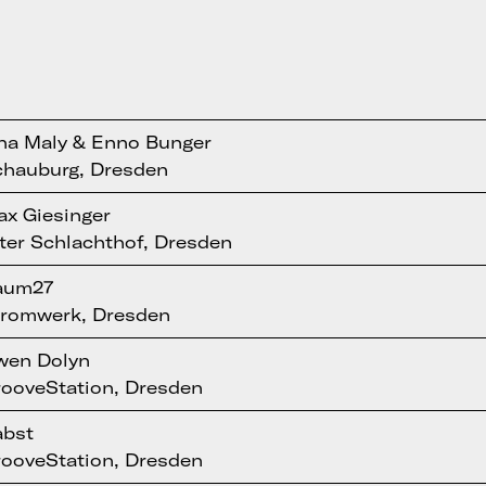
na Maly & Enno Bunger
chauburg, Dresden
x Giesinger
ter Schlachthof, Dresden
aum27
tromwerk, Dresden
wen Dolyn
ooveStation, Dresden
abst
ooveStation, Dresden