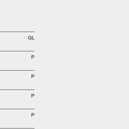
GL
P
P
P
P