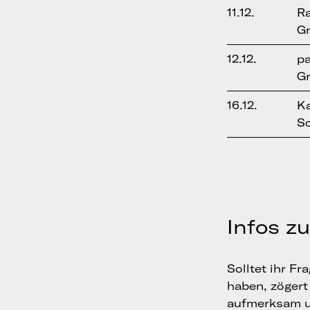
11.12.
R
Gr
12.12.
p
Gr
16.12.
Ka
S
Infos z
Solltet ihr F
haben, zögert 
aufmerksam 