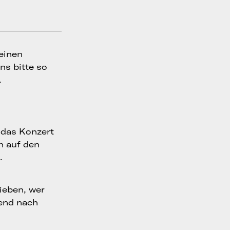
 einen
ns bitte so
.
t das Konzert
ch auf den
.
ieben, wer
end nach