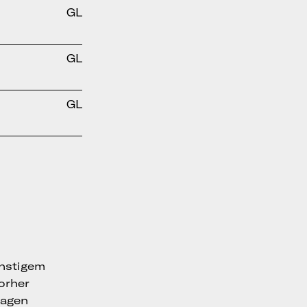
GL
GL
GL
onstigem
vorher
ragen