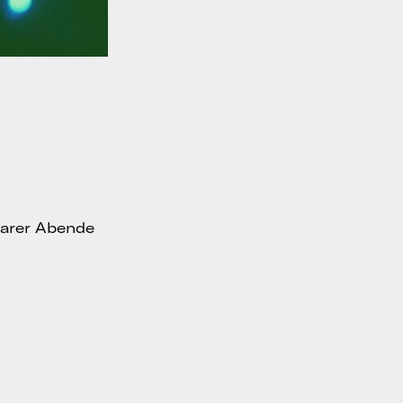
barer Abende
✨