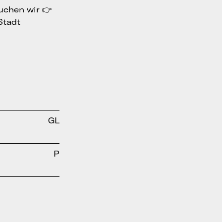
uchen wir 👉
Stadt
GL
P