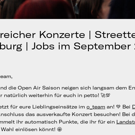
reicher Konzerte | Street
urg | Jobs im September
team,
d die Open Air Saison neigen sich langsam dem End
 natürlich weiterhin für euch in petto! 🚀💯
etzt für eure Lieblingseinsätze im
o_team
an! 💚 Bei
 Anschluss das ausverkaufte Konzert besuchen! Bei 
melt ihr automatisch Punkte, die ihr für ein
Landst
 Wahl einlösen könnt! 🤩