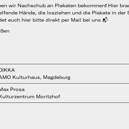
aben wir Nachschub an Plakaten bekommen❗️ Hier bra
elfende Hände, die losziehen und die Plakate in der 
det euch hier bitte direkt per Mail bei uns 📬
üßen
DIKKA
AMO Kulturhaus, Magdeburg
Max Prosa
Kulturzentrum Moritzhof