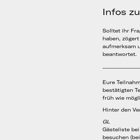
Infos z
Solltet ihr F
haben, zögert 
aufmerksam 
beantwortet.
Eure Teilnahme
bestätigten T
früh wie mögl
Hinter den Ve
GL
Gästeliste be
besuchen (bei 