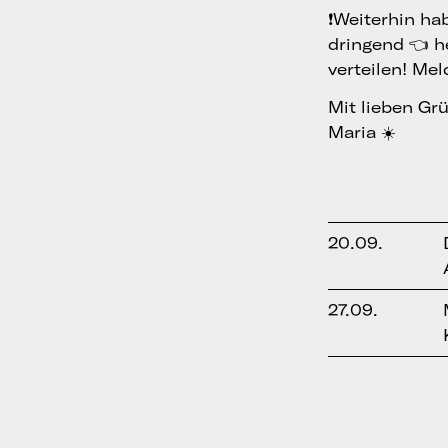
❗️Weiterhin h
dringend 👈 h
verteilen! Mel
Mit lieben Gr
Maria ☀️
20.09.
27.09.