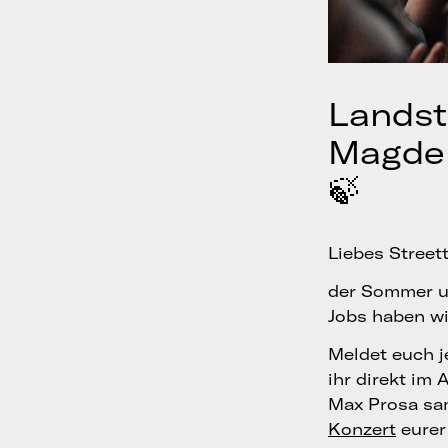
Landst
Magdeb
🍃
Liebes Street
der Sommer un
Jobs haben wir
Meldet euch j
ihr direkt im
Max Prosa sam
Konzert
eurer