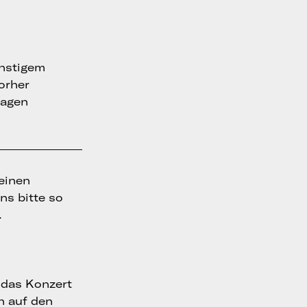
onstigem
vorher
ragen
 einen
ns bitte so
.
t das Konzert
ch auf den