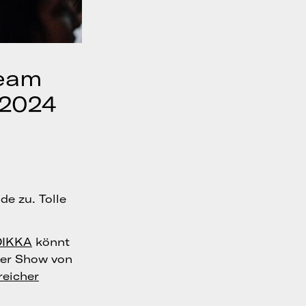
team
 2024
e zu. Tolle
DIKKA
könnt
der Show von
reicher