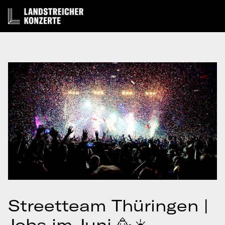
Streetteam Thüringen |
Jobs im Juni 🥳☀️