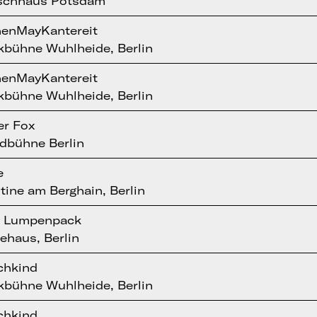
chhaus Potsdam
enMayKantereit
kbühne Wuhlheide, Berlin
enMayKantereit
kbühne Wuhlheide, Berlin
er Fox
dbühne Berlin
e
tine am Berghain, Berlin
 Lumpenpack
ehaus, Berlin
chkind
kbühne Wuhlheide, Berlin
chkind