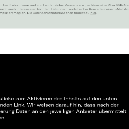
r Amilli abonnieren und von Landstreicher Konzerte u.a. per Newsletter über VVK-Sta
 mich auch interessieren könnten. Dafür darf Landstreicher Konzerte meine E-Mail A
mpliziert möglich. Die Datenschutzinformationen findest du
hier
.
 klicke zum Aktivieren des Inhalts auf den unten
nden Link. Wir weisen darauf hin, dass nach der
ierung Daten an den jeweiligen Anbieter übermittelt
en.