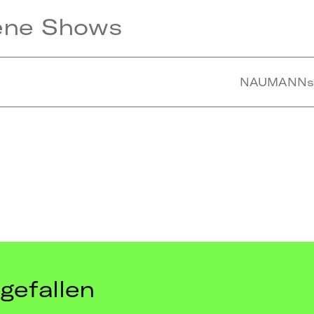
ene Shows
NAUMANNs T
gefallen