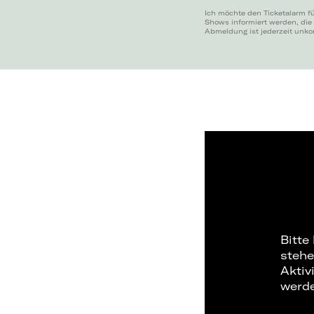
Ich möchte den Ticketalarm fü
Shows informiert werden, die
Abmeldung ist jederzeit unko
Bitte
stehe
Aktiv
werd