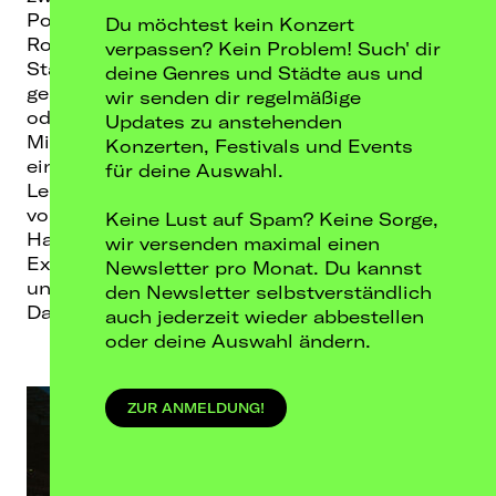
Popkultur: Rap & R'n'B, Indie, Alternative,
Du möchtest kein Konzert
Rock, Pop, Electronic, Podcast, Klassik,
verpassen? Kein Problem! Such' dir
Stand-Up oder Lesung – Gesprochen oder
deine Genres und Städte aus und
gesungen, geschrien oder geflüstert, fordernd
wir senden dir regelmäßige
oder unterhaltend.
Updates zu anstehenden
Mit Vertikal Concerts haben wir 2019 zudem
Konzerten, Festivals und Events
ein Sublabel von Landstreicher Konzerte ins
für deine Auswahl.
Leben gerufen, das tief in den Untergrund
vordringt und alle Genres von Punk /
Keine Lust auf Spam? Keine Sorge,
Hardcore über Wave-Noisige
wir versenden maximal einen
Experimentalmusik bis hin zu den mittlerweile
Newsletter pro Monat. Du kannst
unzählbaren Metal-Variationen unter einem
den Newsletter selbstverständlich
Dach versammelt.
auch jederzeit wieder abbestellen
oder deine Auswahl ändern.
ZUR ANMELDUNG!