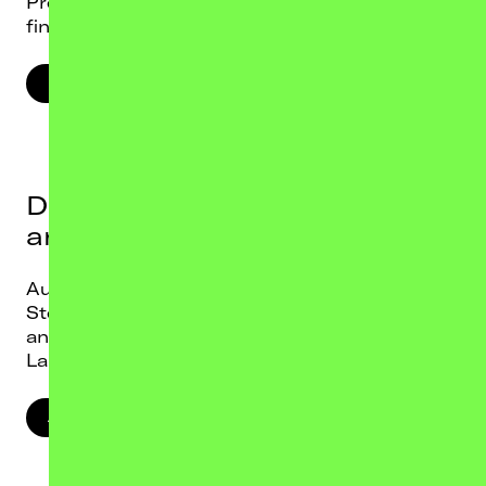
Presse-Kits zu allen unseren Konzerten
findest du in unserem Pressebereich.
PRESSEBEREICH
Du möchtest mit uns
arbeiten?
Aus unserer Jobs-Seite findest du aktuelle
Stellenausschreibungen sowie Infos über
andere Arten der Mitarbeit, wie z.B. im
Landstreicher Street Team.
JOBS