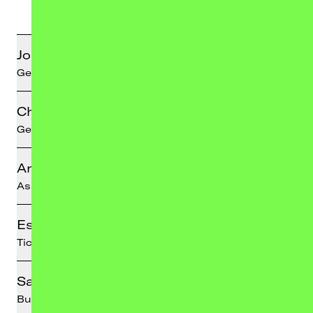
Johanna Ohrt
Geschäftsführung • Booking
Christopher Möller
Geschäftsführung • Booking
Anna Kunkel
Assistenz der Geschäftsführung
Esther Müller-Reichenwallner
Ticketing
Sabina Mahkovic
Buchhaltung