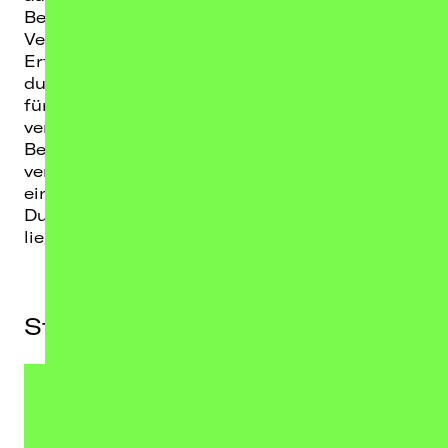
Berlin, Dresden, Rostock und Leipzig. Die tiefe
Verwurzelung in der Subkultur und jahrelange
Erfahrung mit Großveranstaltungen werden
durch unsere Leidenschaft und Begeisterung
für Konzerte zu einem engen Geflecht
verwoben. Dabei sind wir für Künstler*innen,
Besucher*innen und Agenturen innovative und
verlässliche Partner*innen, denen jede
einzelne Facette der Planung und
Durchführung einer Veranstaltung am Herzen
liegt.
Standorte