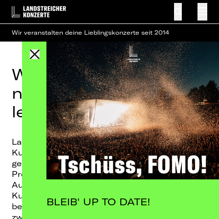
Wir veranstalten deine Lieblingskonzerte seit 2014
Wir veranstalten nicht
nur Konzerte - wir
leben sie!
Landstreicher Konzerte veranstaltet seit 2014
Kulturveranstaltungen in Berlin und im
gesamten Osten der Republik. Unser
Programm ist so vielfältig wie wir selbst und
Ausdruck unseres Anspruches, Konzerte &
Kultur als mehr als eine Dienstleistung zu
BLEIB' UP TO DATE!
begreifen. Die Shows bewegen sich dabei
zwischen den verschiedensten Spielarten der