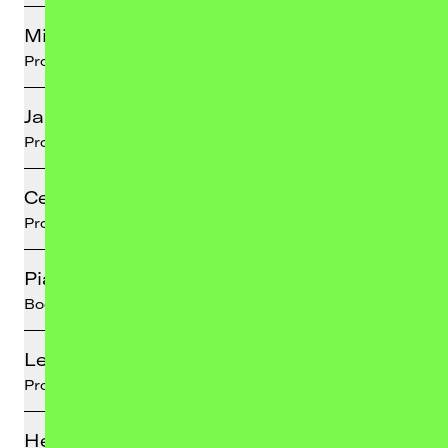
Michael Zolkiewicz
Promotion
Jana Mank
Promotion
Celine Weiss
Promotion
Pia Abraham
Booking
Lea Budzinski
Produktion
Helene Hannemann