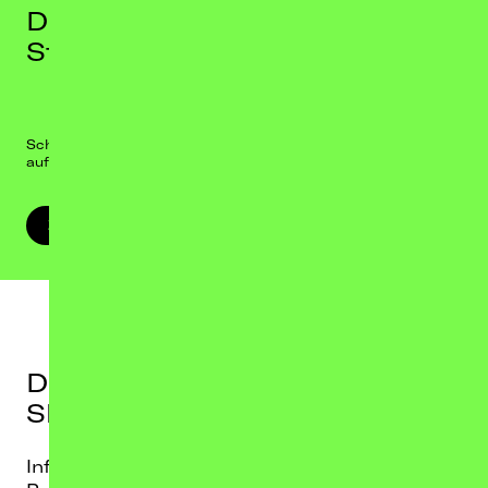
Dein Lieblings-Act in deiner
Stadt?
Schau nach, ob dein Live-Highlight bald auch in deiner Stadt
auftritt.
ZUR ÜBERSICHT
Du möchtest über unsere
Shows berichten?
Infos zu Presse-Akkreditierungen sowie