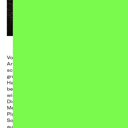
Von der vermeintlichen Nische bis hin zum
Arena-Act brennen wir daher genauso für
schwitzige Clubs und Showcases wie für
große Hallen, Stadien oder Open-Airs.
Hauptsache kreativ und mitreißend statt
beliebig und monoton. Nur eine Grenze haben
wir: Rassismus oder jegliche andere Arten von
Diskriminierung und gruppenbezogener
Menschenfeindlichkeit finden bei uns keinen
Platz.
So divers und bunt wie unser Programm ist
auch das Team an unseren Standorten in