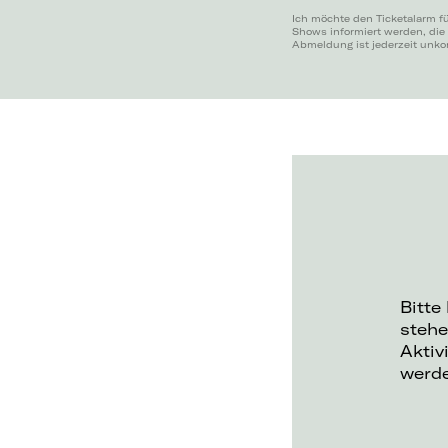
Ich möchte den Ticketalarm f
Shows informiert werden, die
Abmeldung ist jederzeit unko
Bitte
stehe
Aktiv
werd