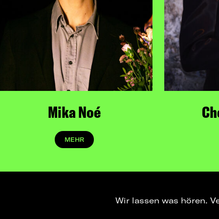
Mika Noé
Ch
MEHR
Wir lassen was hören. V