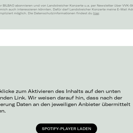
ür BILBAO abonnieren und von Landstreicher Konzerte u.a. per Newsletter über VVK-St
 mich auch interessieren könnten. Dafür darf Landstreicher Konzerte meine E-Mail A
mpliziert möglich. Die Datenschutzinformationen findest du
hier
.
 klicke zum Aktivieren des Inhalts auf den unten
nden Link. Wir weisen darauf hin, dass nach der
ierung Daten an den jeweiligen Anbieter übermittelt
en.
SPOTIFY-PLAYER LADEN