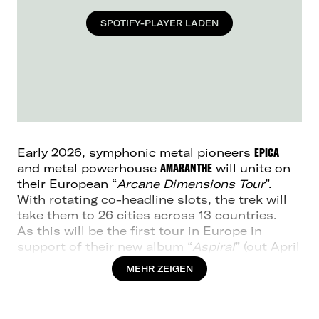
SPOTIFY-PLAYER LADEN
Early 2026, symphonic metal pioneers
EPICA
and metal powerhouse
AMARANTHE
will unite on
their European “
Arcane Dimensions Tour
”.
With rotating co-headline slots, the trek will
take them to 26 cities across 13 countries.
As this will be the first tour in Europe in
support of their new album “
Aspiral
” (out April
th
11
), which has been labelled as “a
MEHR ZEIGEN
masterclass in storytelling, grandeur, and
timeless melodies”, you can expect
EPICA
to
bring yet another mesmerizing new live show.