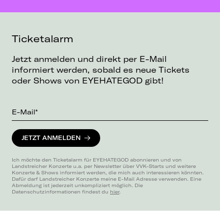
Ticketalarm
Jetzt anmelden und direkt per E-Mail
informiert werden, sobald es neue Tickets
oder Shows von EYEHATEGOD gibt!
E-Mail*
JETZT ANMELDEN
Ich möchte den Ticketalarm für EYEHATEGOD abonnieren und von
Landstreicher Konzerte u.a. per Newsletter über VVK-Starts und weitere
Konzerte & Shows informiert werden, die mich auch interessieren könnten.
Dafür darf Landstreicher Konzerte meine E-Mail Adresse verwenden. Eine
Abmeldung ist jederzeit unkompliziert möglich. Die
Datenschutzinformationen findest du
hier
.