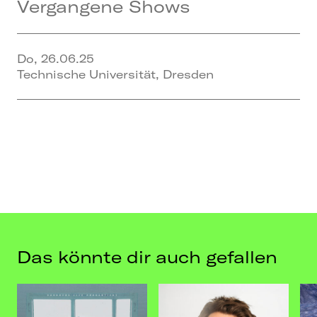
Vergangene Shows
Mit ihren energetischen Performances und
ihrer elektrisierenden Bühnenpräsenz muss
man Filly einfach auf dem Schirm haben. Ihre
Musik ist jetzt schon im Fokus von
Do, 26.06.25
gleichgesinnten Fans und Industrie
Technische Universität, Dresden
Tastemakers.
Das könnte dir auch gefallen