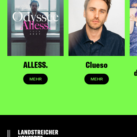
ALLESS.
Clueso
MEHR
MEHR