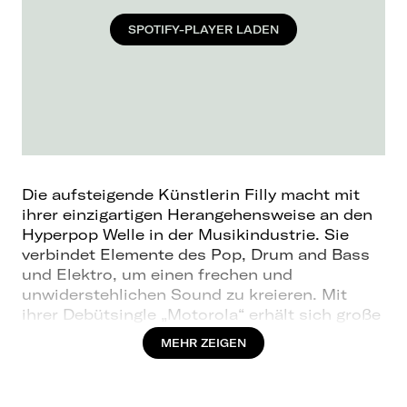
SPOTIFY-PLAYER LADEN
Die aufsteigende Künstlerin Filly macht mit
ihrer einzigartigen Herangehensweise an den
Hyperpop Welle in der Musikindustrie. Sie
verbindet Elemente des Pop, Drum and Bass
und Elektro, um einen frechen und
unwiderstehlichen Sound zu kreieren. Mit
ihrer Debütsingle „Motorola“ erhält sich große
Aufmerksamkeit und wird schnell zu einer der
MEHR ZEIGEN
aktuell meist erwähnten Künstlerinnen. Ihre
Musik ist ein Beweis für die Power von
grenzüberschreitender Kreativität.