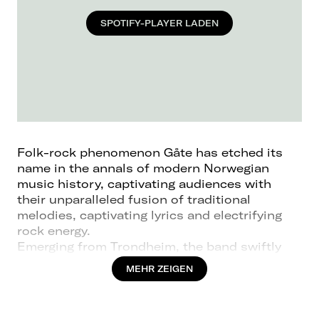
SPOTIFY-PLAYER LADEN
Folk-rock phenomenon Gåte has etched its
name in the annals of modern Norwegian
music history, captivating audiences with
their unparalleled fusion of traditional
melodies, captivating lyrics and electrifying
rock energy.
Emerging from Trondheim, the band swiftly
ascended to national acclaim in the early
MEHR ZEIGEN
2000s, earning a cherished status as a
national cultural gem.
In early 2024, Gåte announced their