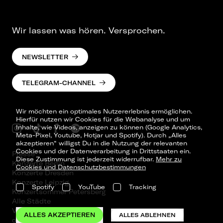
Wir lassen was hören. Versprochen.
NEWSLETTER
TELEGRAM-CHANNEL
Wir möchten ein optimales Nutzererlebnis ermöglichen.
Hierfür nutzen wir Cookies für die Webanalyse und um
Inhalte, wie Videos, anzeigen zu können (Google Analytics,
Meta-Pixel, Youtube, Hotjar und Spotify). Durch „Alles
akzeptieren“ willigst Du in die Nutzung der relevanten
Cookies und der Datenverarbeitung in Drittstaaten ein.
Presse
Diese Zustimmung ist jederzeit widerrufbar.
Mehr zu
Konzerte Berlin
Cookies und Datenschutzbestimmungen
Konzerte Dresden
Konzerte Leipzig
Spotify
YouTube
Tracking
Konzertsommer Petersberg
Alle Städte
Vergangene Shows
ALLES AKZEPTIEREN
ALLES ABLEHNEN
o_team