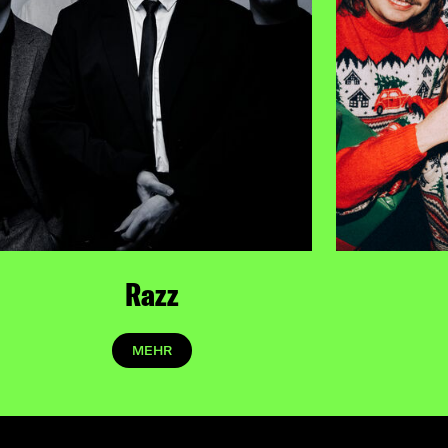
Razz
MEHR