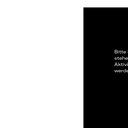
Bitte
stehe
Aktiv
werd