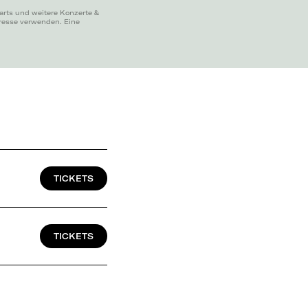
arts und weitere Konzerte &
dresse verwenden. Eine
TICKETS
TICKETS