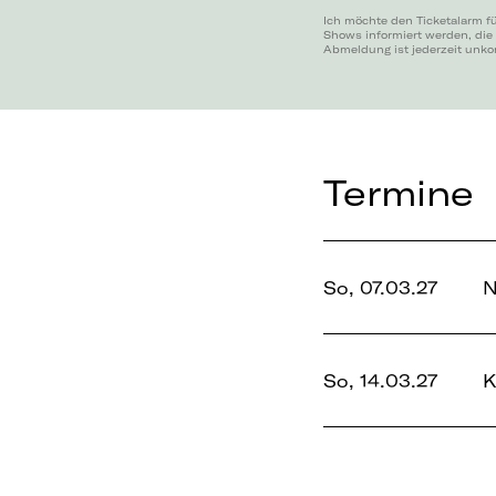
Ich möchte den Ticketalarm f
Shows informiert werden, die
Abmeldung ist jederzeit unko
Termine
So, 07.03.27
N
So, 14.03.27
K