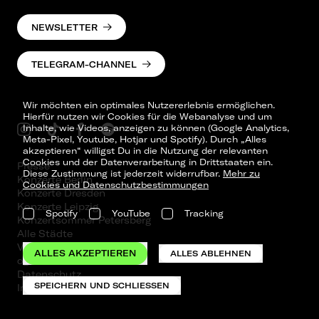
NEWSLETTER
TELEGRAM-CHANNEL
Wir möchten ein optimales Nutzererlebnis ermöglichen.
Hierfür nutzen wir Cookies für die Webanalyse und um
Inhalte, wie Videos, anzeigen zu können (Google Analytics,
Meta-Pixel, Youtube, Hotjar und Spotify). Durch „Alles
akzeptieren“ willigst Du in die Nutzung der relevanten
Cookies und der Datenverarbeitung in Drittstaaten ein.
Presse
Diese Zustimmung ist jederzeit widerrufbar.
Mehr zu
Konzerte Berlin
Cookies und Datenschutzbestimmungen
Konzerte Dresden
Konzerte Leipzig
Spotify
YouTube
Tracking
Konzertsommer Petersberg
Alle Städte
Vergangene Shows
ALLES AKZEPTIEREN
ALLES ABLEHNEN
o_team
Datenschutz
SPEICHERN UND SCHLIESSEN
Impressum