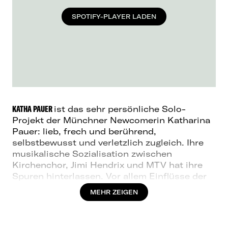
SPOTIFY-PLAYER LADEN
KATHA PAUER
ist das sehr persönliche Solo-
Projekt der Münchner Newcomerin Katharina
Pauer: lieb, frech und berührend,
selbstbewusst und verletzlich zugleich. Ihre
musikalische Sozialisation zwischen
Kirchenchor, Jimi Hendrix und MTV hat ihre
Spuren hinterlassen. Vor allem Einflüsse der
amerikanischen R’n‘B-Szene der frühen
MEHR ZEIGEN
2000er – wie etwa Destiny’s Child, Beyoncé
oder Rihanna - schleichen sich nach wie vor
in
KATHA
s Sound, mal bewusst, mal unbewusst.