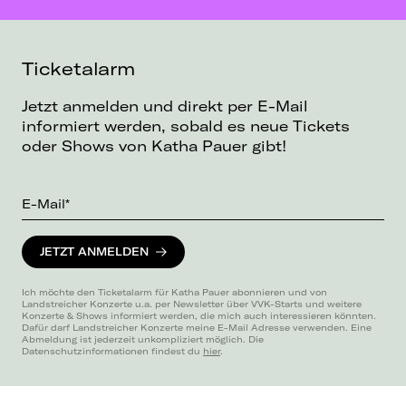
Ticketalarm
Jetzt anmelden und direkt per E-Mail
informiert werden, sobald es neue Tickets
oder Shows von Katha Pauer gibt!
E-Mail*
JETZT ANMELDEN
Ich möchte den Ticketalarm für Katha Pauer abonnieren und von
Landstreicher Konzerte u.a. per Newsletter über VVK-Starts und weitere
Konzerte & Shows informiert werden, die mich auch interessieren könnten.
Dafür darf Landstreicher Konzerte meine E-Mail Adresse verwenden. Eine
Abmeldung ist jederzeit unkompliziert möglich. Die
Datenschutzinformationen findest du
hier
.