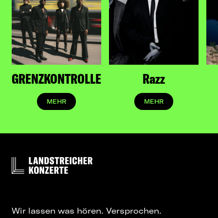
von großen Gegebenheiten, vielmehr von
jenem scheinbar Alltäglichen, dem in seiner
Banalität eine gewisse Poesie innewohnt und
dem die Musikerin Raum lässt. Dass die Fans
mitfühlen und sich selber in
KATHA PAUERs Songs
wiederfinden, beweist eine stetig wachsnede
treue Community und wachsende Streaming-
Zahlen. Auf zahlreiche Einladungen etlicher
GRENZKONTROLLE
Razz
Indie-Boys (Ennio, Jeremias) als Support-Act
folgen Bookings auf renommierte Festivals
MEHR
MEHR
wie das MS Dockville, Sound of the Forest
oder das PULS Open Air. Die zu erwartende
und schlichtweg logische Konsequenz: Der
Name
KATHA PAUER
wächst.
Wir lassen was hören. Versprochen.