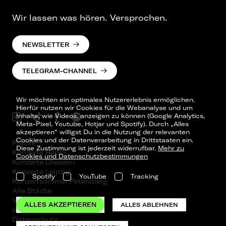
Wir lassen was hören. Versprochen.
NEWSLETTER
TELEGRAM-CHANNEL
Wir möchten ein optimales Nutzererlebnis ermöglichen.
Hierfür nutzen wir Cookies für die Webanalyse und um
Inhalte, wie Videos, anzeigen zu können (Google Analytics,
Meta-Pixel, Youtube, Hotjar und Spotify). Durch „Alles
akzeptieren“ willigst Du in die Nutzung der relevanten
Cookies und der Datenverarbeitung in Drittstaaten ein.
Presse
Diese Zustimmung ist jederzeit widerrufbar.
Mehr zu
Konzerte Berlin
Cookies und Datenschutzbestimmungen
Konzerte Dresden
Konzerte Leipzig
Spotify
YouTube
Tracking
Konzertsommer Petersberg
Alle Städte
Vergangene Shows
ALLES AKZEPTIEREN
ALLES ABLEHNEN
o_team
Datenschutz