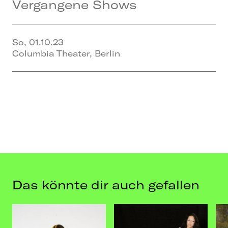
Vergangene Shows
es bei den CHURCH OF RAGE SHOWS.
Tickets ab sofort unter
www.kelvyncolt-
tickets.de
.
So, 01.10.23
Columbia Theater, Berlin
Das könnte dir auch gefallen