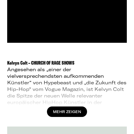
Kelvyn Colt – CHURCH OF RAGE SHOWS
Angesehen als „einer der
vielversprechendsten aufkommenden
Künstler“ von Hypebeast und „die Zukunft des
Hip-Hop“ vom Vogue Magazin, ist Kelvyn Colt
die Spitze der neuen Welle relevanter
europäischer HipHop Künstler in der
internationalen Musikszene. 2019 fing Kelvyn
MEHR ZEIGEN
Colt an, sich in der Szene einen Namen zu
verschaffen, während er um den Globus, von
Berlin, London, Paris und Mailand bis nach