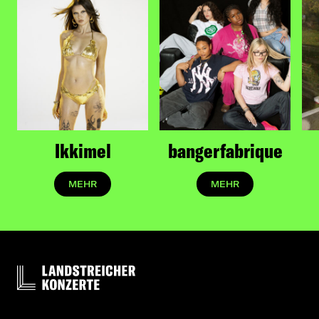
Ikkimel
bangerfabrique
MEHR
MEHR