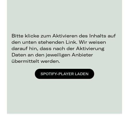
New York, Peking und China tourte.
Er supportete verschiedene internationale
Künstler wie RIN, Gashi, Ocean Wisdon und
viele mehr.
Inspiriert von seinen Idolen wie KidCudi und
2Pac, repräsentiert Kelvyn Colt eine
Bitte klicke zum Aktivieren des Inhalts auf
Generation von Kindern, die sich, wie er,
den unten stehenden Link. Wir weisen
zwischen zwei Kulturen wiederfinden. Seine
darauf hin, dass nach der Aktivierung
bedeutsamen und selbstmächtigen Texte,
Daten an den jeweiligen Anbieter
melodisch getriebenen Klanglandschaft und
übermittelt werden.
einzigartigen Mixturen der Musikalität halfen
ihm, sich ein Publikum aufzubauen, das zu
SPOTIFY-PLAYER LADEN
seinen turn-up Songs mosht oder zu seiner
Hommage an seine Mutter weint. Dabei hat er
sich eine ganz eigene Community, genannt
TBHG (Triple Black Heart Gang) aufgebaut, die
eine enge emotionale Verbindung zu ihm hat.
Kelvyn Colt live bedeutet: Rage mode on.
Kaum ein anderer Künstler bringt so viel
Energiein die Crowd und auf die Bühne. Die
nächste Runde Moshpits und volle Power gibt