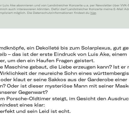
ür Luis Ake abonnieren und von Landstreicher Konzerte u.a. per Newsletter über VVK-
 mich auch interessieren könnten. Dafür darf Landstreicher Konzerte meine E-Mail A
mpliziert möglich. Die Datenschutzinformationen findest du
hier
.
mdknöpfe, ein Dekolleté bis zum Solarplexus, gut ge
ib – das ist der erste Eindruck von Luis Ake, einem
r, um den ein Haufen Fragen geistert.
ine Maschine gebaut, die Liebe erzeugen kann? Ist er
 Wirklichkeit der neureiche Sohn eines württembergi
oder klaut er seine Sakkos aus der Garderobe einer
 Oder ist dieser mysteriöse Mann mit seiner Maske
unserer Gegenwart?
m Porsche-Oldtimer steigt, im Gesicht den Ausdruc
mindest eines klar:
erfekt und sein Leid ist echt.