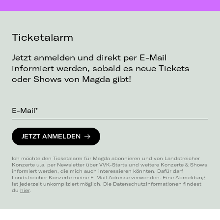
Ticketalarm
Jetzt anmelden und direkt per E-Mail
informiert werden, sobald es neue Tickets
oder Shows von Magda gibt!
E-Mail*
JETZT ANMELDEN
Ich möchte den Ticketalarm für Magda abonnieren und von Landstreicher
Konzerte u.a. per Newsletter über VVK-Starts und weitere Konzerte & Shows
informiert werden, die mich auch interessieren könnten. Dafür darf
Landstreicher Konzerte meine E-Mail Adresse verwenden. Eine Abmeldung
ist jederzeit unkompliziert möglich. Die Datenschutzinformationen findest
du
hier
.