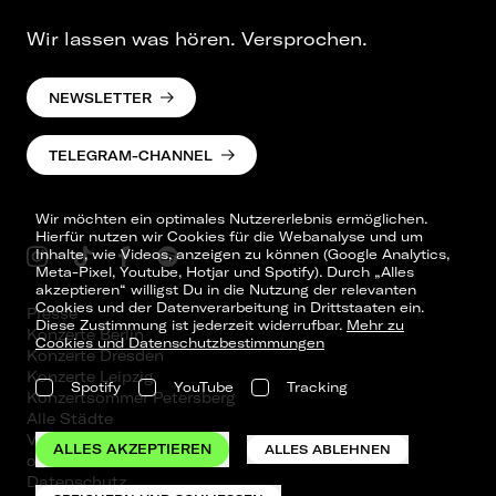
Wir lassen was hören. Versprochen.
NEWSLETTER
TELEGRAM-CHANNEL
Wir möchten ein optimales Nutzererlebnis ermöglichen.
Hierfür nutzen wir Cookies für die Webanalyse und um
Inhalte, wie Videos, anzeigen zu können (Google Analytics,
Meta-Pixel, Youtube, Hotjar und Spotify). Durch „Alles
akzeptieren“ willigst Du in die Nutzung der relevanten
Cookies und der Datenverarbeitung in Drittstaaten ein.
Presse
Diese Zustimmung ist jederzeit widerrufbar.
Mehr zu
Konzerte Berlin
Cookies und Datenschutzbestimmungen
Konzerte Dresden
Konzerte Leipzig
Spotify
YouTube
Tracking
Konzertsommer Petersberg
Alle Städte
Vergangene Shows
ALLES AKZEPTIEREN
ALLES ABLEHNEN
o_team
Datenschutz