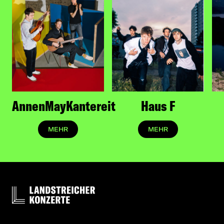
außergewöhnlichem Niveau und verfasst
Strophen, die sich ins Herz brennen. Magda
wagt auf ihrem Debüt den Versuch, das
Unfassbare großer Gefühle greifbar zu
machen, wenn Worte allein nicht genügen,
und verschafft uns und sich selbst einen
poetischen Zugang zu schmerzhaften
Bruchstücken ihres Herzens.
AnnenMayKantereit
Haus F
MEHR
MEHR