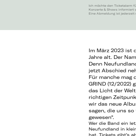
Ich möchte den Ticketalarm f
Konzerte & Shows informiert 
Eine Abmeldung ist jederzeit
Im März 2023 ist 
Jahre alt. Der Na
Denn Neufundland 
jetzt Abschied n
Für manche mag d
GRIND (12/2022) 
das Licht der Welt
richtigen Zeitpun
wir das neue Alb
sagen, die uns so
gewesen“.
Wer die Band ein letz
Neufundland in klei
hat. Tickets gibt’s a