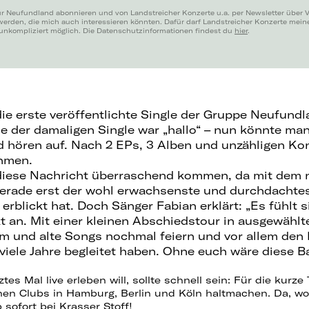
ür Neufundland abonnieren und von Landstreicher Konzerte u.a. per Newsletter über 
werden, die mich auch interessieren könnten. Dafür darf Landstreicher Konzerte mei
 unkompliziert möglich. Die Datenschutzinformationen findest du
hier
.
die erste veröffentlichte Single der Gruppe Neufund
me der damaligen Single war „hallo“ – nun könnte ma
hören auf. Nach 2 EPs, 3 Alben und unzähligen Kon
ehmen.
iese Nachricht überraschend kommen, da mit dem
gerade erst der wohl erwachsenste und durchdachte
 erblickt hat. Doch Sänger Fabian erklärt: „Es fühlt 
kt an. Mit einer kleinen Abschiedstour in ausgewähl
um und alte Songs nochmal feiern und vor allem de
 viele Jahre begleitet haben. Ohne euch wäre diese 
tes Mal live erleben will, sollte schnell sein: Für die kurz
nen Clubs in Hamburg, Berlin und Köln haltmachen. Da, wo
b sofort bei Krasser Stoff!