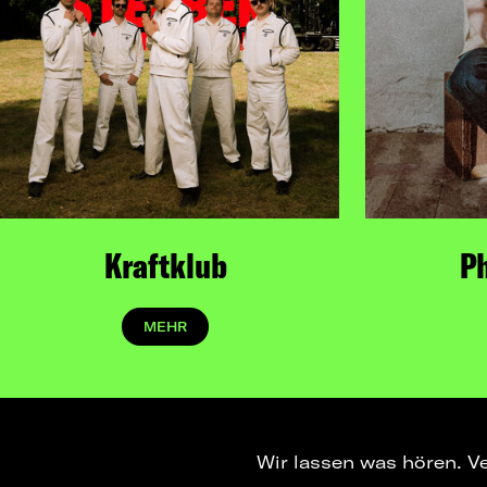
Kraftklub
Ph
MEHR
Wir lassen was hören. V