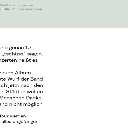
VVK-Starts und weitere
ne E-Mail Adresse verwenden.
land genau 10
n „tschüss“ sagen.
zerten heißt es
 neuen Album
ste Wurf der Band
sich jetzt nach dem
ten Städten wollen
n Menschen Danke
Band nicht möglich
e Tour werden
 alles angefangen