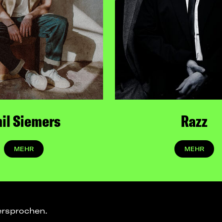
il Siemers
Razz
MEHR
MEHR
ersprochen.