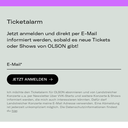
Ticketalarm
Jetzt anmelden und direkt per E-Mail
informiert werden, sobald es neue Tickets
oder Shows von OLSON gibt!
E-Mail*
JETZT ANMELDEN
Ich möchte den Ticketalarm für OLSON abonnieren und von Landstreicher
Konzerte u.a. per Newsletter über VVK-Starts und weitere Konzerte & Shows
informiert werden, die mich auch interessieren könnten. Dafür darf
Landstreicher Konzerte meine E-Mail Adresse verwenden. Eine Abmeldung
ist jederzeit unkompliziert möglich. Die Datenschutzinformationen findest
du
hier
.