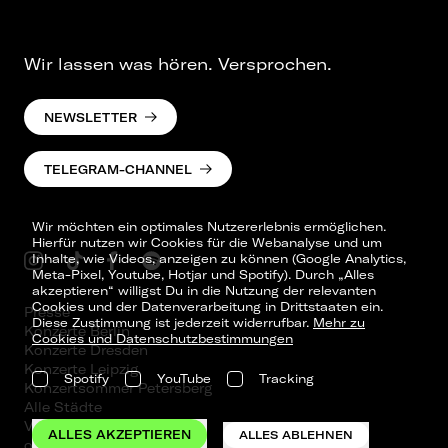
Wir lassen was hören. Versprochen.
NEWSLETTER
TELEGRAM-CHANNEL
Wir möchten ein optimales Nutzererlebnis ermöglichen.
Hierfür nutzen wir Cookies für die Webanalyse und um
Inhalte, wie Videos, anzeigen zu können (Google Analytics,
Meta-Pixel, Youtube, Hotjar und Spotify). Durch „Alles
akzeptieren“ willigst Du in die Nutzung der relevanten
Cookies und der Datenverarbeitung in Drittstaaten ein.
Presse
Diese Zustimmung ist jederzeit widerrufbar.
Mehr zu
Konzerte Berlin
Cookies und Datenschutzbestimmungen
Konzerte Dresden
Konzerte Leipzig
Spotify
YouTube
Tracking
Konzertsommer Petersberg
Alle Städte
Vergangene Shows
ALLES AKZEPTIEREN
ALLES ABLEHNEN
o_team