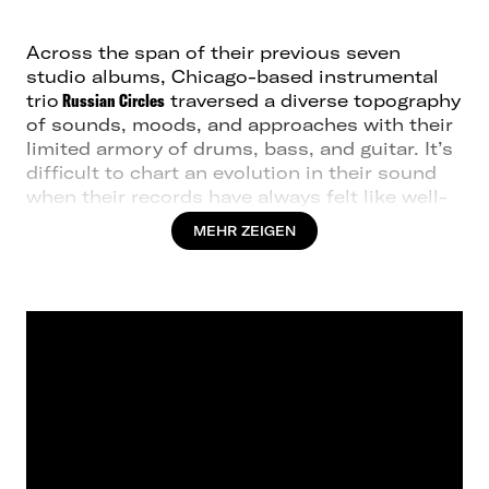
Across the span of their previous seven
studio albums, Chicago-based instrumental
trio
Russian Circles
traversed a diverse topography
of sounds, moods, and approaches with their
limited armory of drums, bass, and guitar. It’s
difficult to chart an evolution in their sound
when their records have always felt like well-
curated playlists. It wasn’t uncommon to hear
MEHR ZEIGEN
drone-heavy meditations, dazzling prog
exercises, knuckle-dragging riff-fests,
haunting folk ballads, and tension-baiting
noise rock all within the span of one album.
Still, it’s difficult to ignore the progression
from the pensive and intricate melodies of
Enter (2006) to the layered distorted dirges of
Blood Year (2019). It’s been a gradual sonic
shift owing to the band’s rigorous tour
schedule and a predilection towards playing
their more authoritative material on stage. But