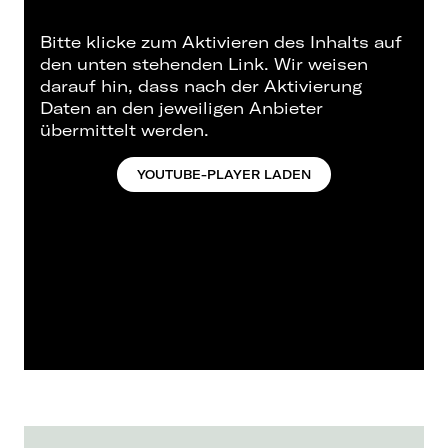
with their latest album,
Gnosis, Russian Circles
eschew the varied terrain of their past work
Bitte klicke zum Aktivieren des Inhalts auf
and bulldoze a path through the most
den unten stehenden Link. Wir weisen
tumultuous and harrowing territory of their
darauf hin, dass nach der Aktivierung
sound.
Daten an den jeweiligen Anbieter
As was the case for so many artists in the age
übermittelt werden.
of COVID, the obstacles of geography and
isolation forced
Russian Circles
to reevaluate their
YOUTUBE-PLAYER LADEN
writing process. Rather than crafting songs
out of fragmented ideas in the practice room,
full songs were written and recorded
independently before being shared with other
members, so that their initial vision was
retained. While these demos spanned the full
breadth of the band’s varied styles, the more
cinematic compositions were ultimately
excised in favor of the physically cathartic
pieces.
Gnosis
was engineered and mixed by Kurt
Ballou. Drums and bass were tracked at