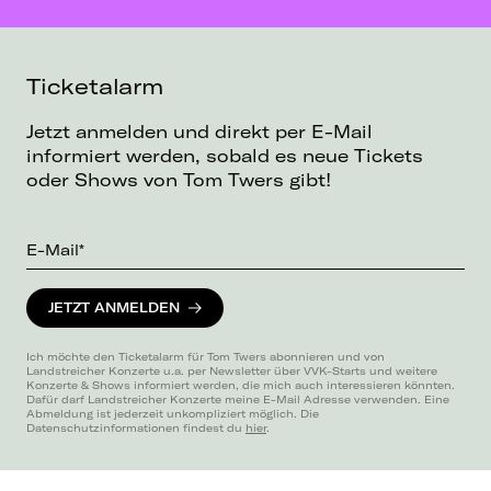
Ticketalarm
Jetzt anmelden und direkt per E-Mail
informiert werden, sobald es neue Tickets
oder Shows von Tom Twers gibt!
E-Mail*
JETZT ANMELDEN
Ich möchte den Ticketalarm für Tom Twers abonnieren und von
Landstreicher Konzerte u.a. per Newsletter über VVK-Starts und weitere
Konzerte & Shows informiert werden, die mich auch interessieren könnten.
Dafür darf Landstreicher Konzerte meine E-Mail Adresse verwenden. Eine
Abmeldung ist jederzeit unkompliziert möglich. Die
Datenschutzinformationen findest du
hier
.