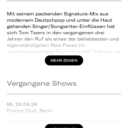
Mit seinem packenden Signature-Mix aus
modernem Deutschpop und unter die Haut
gehenden Singer/Songwriter-Einflüssen hat
sich Tom Twers in den vergangenen drei
Jahren den Ruf als eines der beliebtesten und
eigenständigsten New Faces im
deutschsprachigen Raum erspielt. Und das im
kompletten Alleingang – einzig angetrieben
MEHR ZEIGEN
von seinem großen Traum vom Musikmachen
und seiner unzähmbaren Leidenschaft für die
Bühne. 2026 baut der Sänger und
Vergangene Shows
Songschreiber seinen Ausnahmestatus noch
weiter aus!
Tom Twers ist ein Indie-Artist aus
Überzeugung. Nach lupenreiner DIY-Manier
Mi, 24.04.24
veröffentlicht er regelmäßig neue Songs auf
Frannz Club, Berlin
Spotify. Ohne Label, ohne Musikverlag, ohne
sechsstelliges Marketing-Budget im Rücken.
Komplette künstlerische Unabhängigkeit,