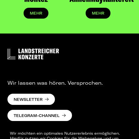
die Reise geht weiter: 2027 kehrt Tom Twers
mit neuer Musik und neuer Tour auf
MEHR
MEHR
die Bühnen zurück, um seine Songs noch
intensiver und näher mit seinen Fans zu
feiern.
Wir lassen was hören. Versprochen.
NEWSLETTER
TELEGRAM-CHANNEL
Wir möchten ein optimales Nutzererlebnis ermöglichen.
Hierfür nutzen wir Cookies für die Webanalyse und um