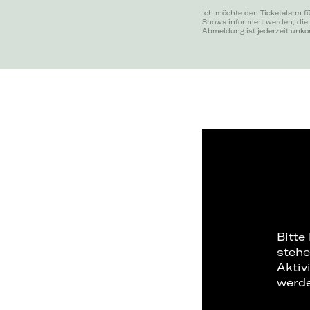
Ich möchte den Ticketalarm f
Shows informiert werden, die
Abmeldung ist jederzeit unko
Bitte
stehe
Aktiv
werd