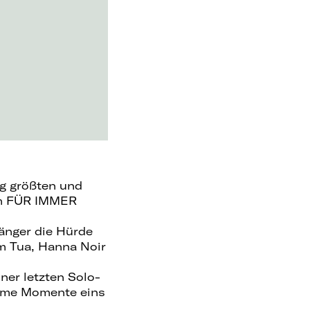
g größten und
um FÜR IMMER
̈nger die Hürde
m Tua, Hanna Noir
iner letzten Solo-
time Momente eins