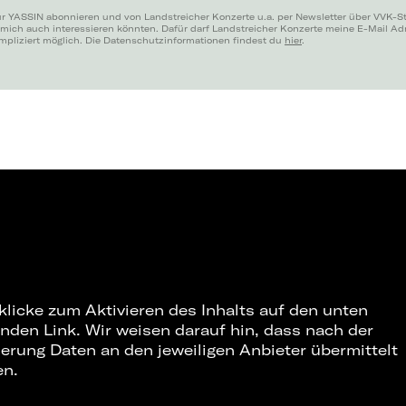
ür YASSIN abonnieren und von Landstreicher Konzerte u.a. per Newsletter über VVK-St
 mich auch interessieren könnten. Dafür darf Landstreicher Konzerte meine E-Mail A
mpliziert möglich. Die Datenschutzinformationen findest du
hier
.
 klicke zum Aktivieren des Inhalts auf den unten
nden Link. Wir weisen darauf hin, dass nach der
ierung Daten an den jeweiligen Anbieter übermittelt
en.