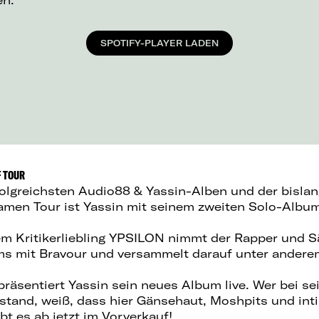
en.
SPOTIFY-PLAYER LADEN
F TOUR
olgreichsten Audio88 & Yassin-Alben und der bislan
amen Tour ist Yassin mit seinem zweiten Solo-Alb
em Kritikerliebling YPSILON nimmt der Rapper und Sa
ms mit Bravour und versammelt darauf unter andere
räsentiert Yassin sein neues Album live. Wer bei se
stand, weiß, dass hier Gänsehaut, Moshpits und in
bt es ab jetzt im Vorverkauf!