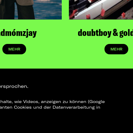
admómzjay
doubtboy & gol
MEHR
MEHR
ersprochen.
halte, wie Videos, anzeigen zu können (Google
ELEGRAM-CHANNEL
levanten Cookies und der Datenverarbeitung in