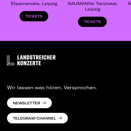
Elipamanoke, Leipzig
NAUMANNs Tanzlokal,
M
Leipzig
TICKETS
TICKETS
Wir lassen was hören. Versprochen.
NEWSLETTER
TELEGRAM-CHANNEL