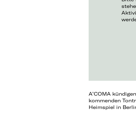
stehe
Aktiv
werd
A’COMA kündigen 
kommenden Tonträg
Heimspiel in Berli