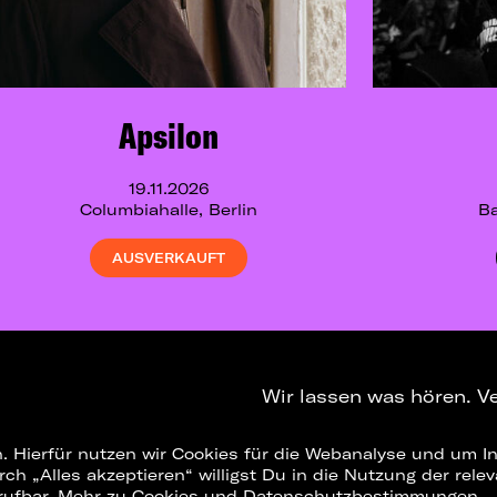
Apsilon
19.11.2026
Columbiahalle, Berlin
Ba
AUSVERKAUFT
Wir lassen was hören. V
. Hierfür nutzen wir Cookies für die Webanalyse und um In
NEWSLETTER
T
urch „Alles akzeptieren“ willigst Du in die Nutzung der re
rufbar.
Mehr zu Cookies und Datenschutzbestimmungen