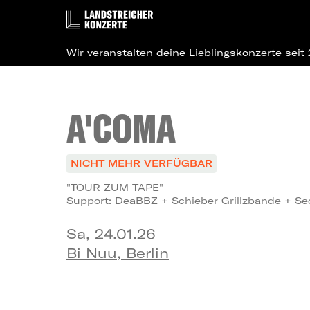
Wir veranstalten deine Lieblingskonzerte seit
A'COMA
NICHT MEHR VERFÜGBAR
"TOUR ZUM TAPE"
Support: DeaBBZ + Schieber Grillzbande + Se
Sa, 24.01.26
Bi Nuu, Berlin