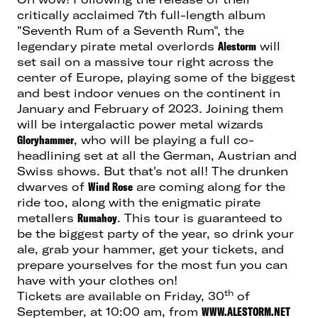
critically acclaimed 7th full-length album
"Seventh Rum of a Seventh Rum", the
legendary pirate metal overlords
Alestorm
will
set sail on a massive tour right across the
center of Europe, playing some of the biggest
and best indoor venues on the continent in
January and February of 2023. Joining them
will be intergalactic power metal wizards
Gloryhammer
, who will be playing a full co-
headlining set at all the German, Austrian and
Swiss shows. But that's not all! The drunken
dwarves of
Wind Rose
are coming along for the
ride too, along with the enigmatic pirate
metallers
Rumahoy
. This tour is guaranteed to
be the biggest party of the year, so drink your
ale, grab your hammer, get your tickets, and
prepare yourselves for the most fun you can
have with your clothes on!
th
Tickets are available on Friday, 30
of
September, at 10:00 am, from
WWW.ALESTORM.NET