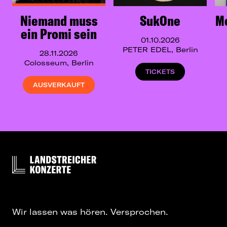
Niemand muss
SukOne
M
ein Promi sein
01.10.2026
PETER EDEL, Berlin
28.11.2026
Colosseum, Berlin
TICKETS
AUSVERKAUFT
Wir lassen was hören. Versprochen.