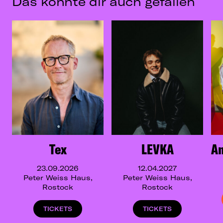
Das könnte dir auch gefallen
Tex
LEVKA
A
23.09.2026
12.04.2027
Peter Weiss Haus,
Peter Weiss Haus,
Rostock
Rostock
TICKETS
TICKETS