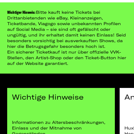
Wichtiger Hinweis:
Bitte kauft keine Tickets bei
Drittanbietenden wie eBay, Kleinanzeigen,
Ticketbande, Viagogo sowie unbekannten Profilen
auf Social Media – sie sind oft gefälscht oder
ungültig, und ihr erhaltet damit keinen Einlass! Seid
besonders vorsichtig bei ausverkauften Shows, da
hier die Betrugsgefahr besonders hoch ist.
Ein sicherer Ticketkauf ist nur über offizielle VVK-
Stellen, den Artist-Shop oder den Ticket-Button hier
auf der Website garantiert.
Wichtige Hinweise
An
Informationen zu Altersbeschränkungen,
Einlass und der Mitnahme von
Hux
Gegenständen.
Hase