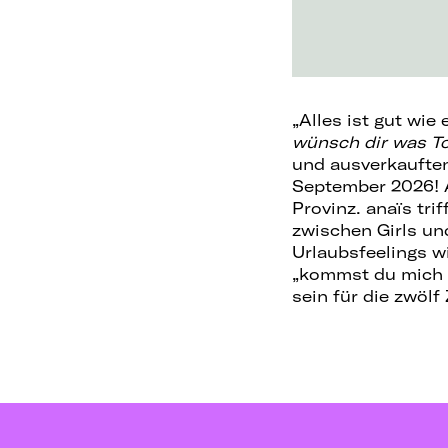
„Alles ist gut wie
wünsch dir was T
und ausverkaufte
September 2026! A
Provinz. anaïs tr
zwischen Girls un
Urlaubsfeelings wi
„kommst du mich tr
sein für die zwöl