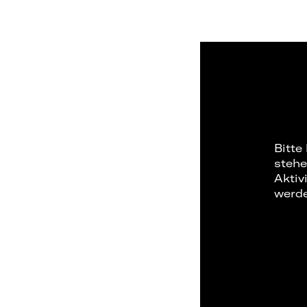
Bitte
stehe
Aktiv
werd