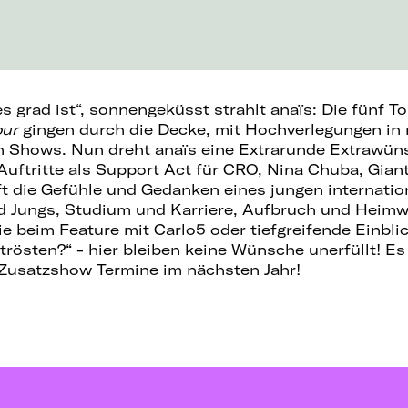
 es grad ist“, sonnengeküsst strahlt anaïs: Die fünf T
our
gingen durch die Decke, mit Hochverlegungen in
n Shows. Nun dreht anaïs eine Extrarunde Extrawün
uftritte als Support Act für CRO, Nina Chuba, Gian
ifft die Gefühle und Gedanken eines jungen internati
d Jungs, Studium und Karriere, Aufbruch und Heim
e beim Feature mit Carlo5 oder tiefgreifende Einbli
östen?“ - hier bleiben keine Wünsche unerfüllt! Es 
f Zusatzshow Termine im nächsten Jahr!