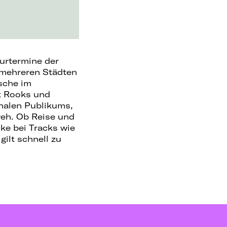
ourtermine der
 mehreren Städten
sche im
t Rooks und
onalen Publikums,
weh. Ob Reise und
cke bei Tracks wie
gilt schnell zu