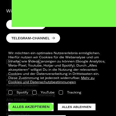
Wir lassen was hören. Versprochen.
NEWSLETTER
TELEGRAM-CHANNEL
Wir möchten ein optimales Nutzererlebnis ermöglichen.
Hierfür nutzen wir Cookies für die Webanalyse und um
Inhalte, wie Videos, anzeigen zu können (Google Analytics,
Meta-Pixel, Youtube, Hotjar und Spotify). Durch „Alles
akzeptieren“ willigst Du in die Nutzung der relevanten
Cookies und der Datenverarbeitung in Drittstaaten ein.
Presse
Diese Zustimmung ist jederzeit widerrufbar.
Mehr zu
Konzerte Berlin
Cookies und Datenschutzbestimmungen
Konzerte Dresden
Konzerte Leipzig
Spotify
YouTube
Tracking
Konzertsommer Petersberg
Alle Städte
Vergangene Shows
ALLES AKZEPTIEREN
ALLES ABLEHNEN
o_team
Datenschutz