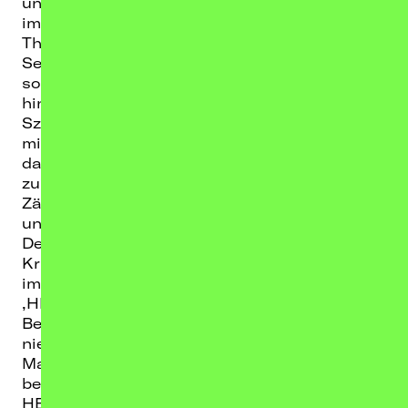
und Hoffnung. Authentisch, nahbar und
immer mit voller Wucht nach vorne.
Thematisch geht es um Selbstverortung,
Sehnsucht, Identität und die ewige Frage: Was
soll das alles eigentlich – und wo gehöre ich
hin? ANDA MORTS beobachtet genau, zerlegt
Szenen, Beziehungen, Gesellschaft und Politik
mit wenigen, präzisen Zeilen. Und schafft
dabei etwas Seltenes: vom Kleinen ins Große
zu erzählen, ohne Pathos, aber mit spürbarer
Zärtlichkeit für seine Figuren. Nicht von
ungefähr wurde ANDA MORTS
Debütalbum ‚ANS‘ (September 2025) von der
Kritik abgefeiert. Jetzt kommen ANDA MORTS
im Herbst mit ihrem zweiten Studioalbum
‚HEKTOMATIK‘, aufgenommen im legendären
Berliner Tritonus Studio und produziert von
niemand Geringerem, als Element Of Crime
Mastermind Sven Regener. ANDA MORTS sind
bereit für die nächste Eskalationsstufe: die
HEKTOMATIK WÖD TOUR wird ANDA MORTS