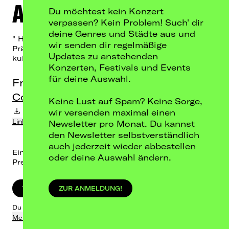
Anda Morts
Du möchtest kein Konzert
verpassen? Kein Problem! Such' dir
deine Genres und Städte aus und
" HEKTOMATIK WÖD Tour " 2027
wir senden dir regelmäßige
Präsentiert von: Rausgegangen, DIFFUS und
Updates zu anstehenden
kulturnews
Konzerten, Festivals und Events
für deine Auswahl.
Fr, 27.11.26
Conne Island, Leipzig
Keine Lust auf Spam? Keine Sorge,
Termin-Download in Kalender
wir versenden maximal einen
Link kopieren
Newsletter pro Monat. Du kannst
den Newsletter selbstverständlich
auch jederzeit wieder abbestellen
Einlass: 19:00 / Beginn: 20:00
oder deine Auswahl ändern.
Preis: 30,95 € inkl. Geb.
TICKETS KAUFEN
ZUR ANMELDUNG!
Du wirst zu Eventim weitergeleitet.
Mehr dazu