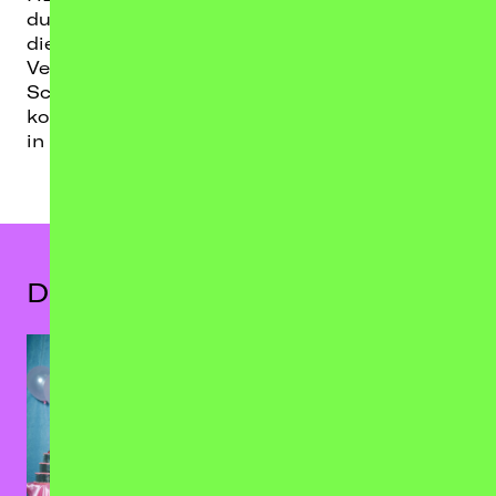
durch ganz Deutschland und erstmals auch in
die Niederlande und Tschechien führen.
Verzerrte Akkorde, räudiger Bass, treibendes
Schlagzeug, vergrätzter Gesang –
kompromisslos Punk. In dieser Dringlichkeit,
in dieser Mischung klingt das alles sehr neu
Das könnte dir auch gefallen