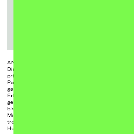
SPOTIFY-PLAYER LADEN
ANDA MORTS – HEKTOMATIK WÖD TOUR
Direkt, roh und kompromisslos ehrlich - so
präsentieren sich ANDA MORTS live. Die
Paradepunks aus dem österreichischen Linz
garantieren live immer ein hochenergetisches
Erlebnis: ein Power-Trio, stets auf Abriss
gebürstet, das sein Publikum von der ersten
bis zur letzten Sekunde mitzureißen vermag.
Mit seinem Gespür fürs Geschichtenerzählen
treffen ANDA MORTS Texte dabei genau ins
Herz – irgendwo zwischen Wut, Melancholie