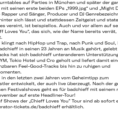
urntables auf Parties in München und später der ga
mit seinen erste beiden EPs „1999.jpg“ und „Might D
ge Rapper und Sänger, Producer und DJ Genrebezeic
nter sich lässt und stattdessen Zeitgeist und state 
s vereint, ist beispiellos. Auch und vor allem auf s
f Loves You“, das sich, wie der Name bereits verrät
t.
“ klingt nach HipHop und Trap, nach Punk und Soul,
adchieff in seinen 23 Jahren an Musik gehört, geleb
racks hat sich badchieff unteranderem Unterstützun
YM, Tokio Hotel und Cro geholt und liefert damit ei
nzbaren Feel-Good-Tracks bis hin zu ruhigen und
Momenten.
h in den letzten zwei Jahren vom Geheimtipp zum
stler entwickelt, der auch live überzeugt. Nach der
sen Festivalshows geht es für badchieff mit seinem
vember auf erste Headliner-Tour!
nf Shows der „Chieff Loves You” Tour sind ab sofort 
ator-tickets.de/badchieff erhältlich.