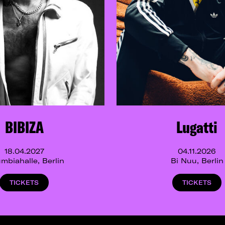
BIBIZA
Lugatti
18.04.2027
04.11.2026
mbiahalle, Berlin
Bi Nuu, Berlin
TICKETS
TICKETS