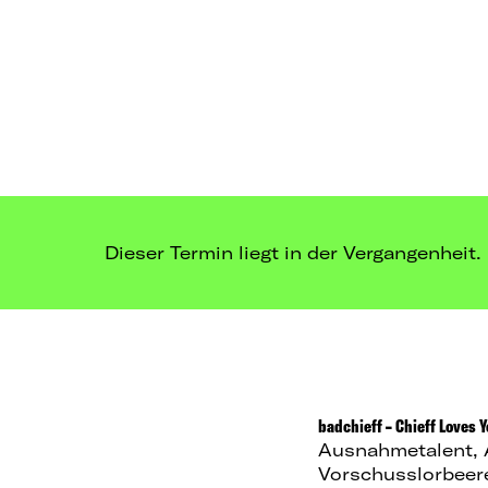
Dieser Termin liegt in der Vergangenheit.
badchieff – Chieff Loves 
Ausnahmetalent, A
Vorschusslorbeere