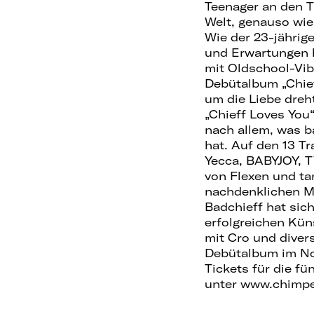
Teenager an den T
Welt, genauso wie 
Wie der 23-jähri
und Erwartungen hi
mit Oldschool-Vibe
Debütalbum „Chief
um die Liebe dreh
„Chieff Loves You
nach allem, was b
hat. Auf den 13 T
Yecca, BABYJOY, T
von Flexen und ta
nachdenklichen 
Badchieff hat sic
erfolgreichen Kün
mit Cro und diver
Debütalbum im No
Tickets für die fü
unter www.chimper