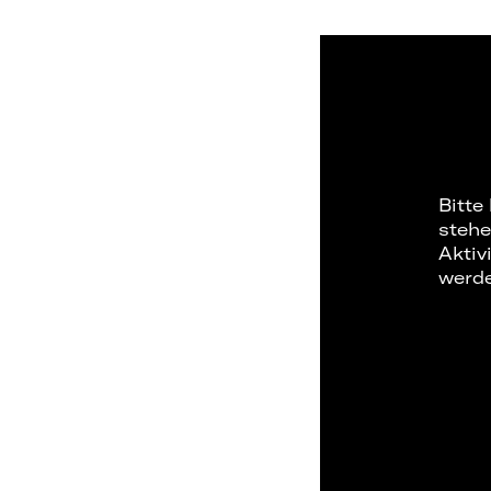
Bitte
stehe
Aktiv
werd