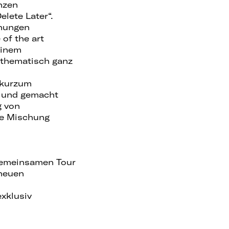
nzen
elete Later“.
hnungen
of the art
einem
, thematisch ganz
 kurzum
t und gemacht
g von
ne Mischung
 gemeinsamen Tour
 neuen
exklusiv