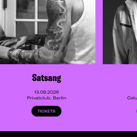
Satsang
13.09.2026
Privatclub, Berlin
Colu
TICKETS