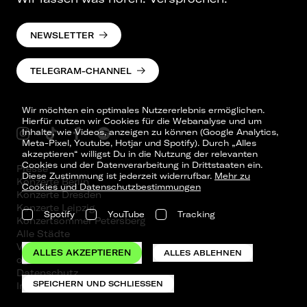
NEWSLETTER
TELEGRAM-CHANNEL
Wir möchten ein optimales Nutzererlebnis ermöglichen.
Hierfür nutzen wir Cookies für die Webanalyse und um
Inhalte, wie Videos, anzeigen zu können (Google Analytics,
Meta-Pixel, Youtube, Hotjar und Spotify). Durch „Alles
akzeptieren“ willigst Du in die Nutzung der relevanten
Cookies und der Datenverarbeitung in Drittstaaten ein.
Presse
Diese Zustimmung ist jederzeit widerrufbar.
Mehr zu
Konzerte Berlin
Cookies und Datenschutzbestimmungen
Konzerte Dresden
Konzerte Leipzig
Spotify
YouTube
Tracking
Konzertsommer Petersberg
Alle Städte
Vergangene Shows
ALLES AKZEPTIEREN
ALLES ABLEHNEN
o_team
Datenschutz
SPEICHERN UND SCHLIESSEN
Impressum