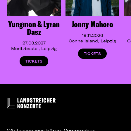
Yungmon & Lyran
Jonny Mahoro
Dasz
19.11.2026
Conne Island, Leipzig
C
27.03.2027
Moritzbastei, Leipzig
TICKETS
TICKETS
Wir lassen was hören. Versprochen.