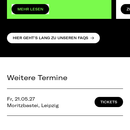
MEHR LESEN
Z
HIER GEHT’S LANG ZU UNSEREN FAQS
Weitere Termine
Fr, 21.05.27
TICKETS
Moritzbastei, Leipzig