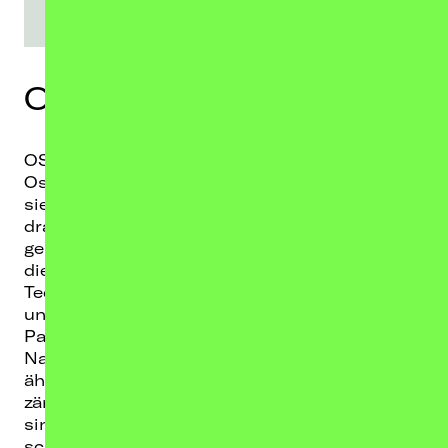
OSWALD
OSWALD
sind ein Quartett aus Berlin und
Oswald heißt keiner der vier Musiker. Obwohl
sie noch nicht mal eine Handvoll Singles
draußen haben, werden die Vier zurecht heiß
gehandelt: Ihre Debütsingle „nachts wach“ ist
die perfekte Symbiose aus melodischem
Techno und deutscher Indie-Pop-Melancholie
und gefiel nicht nur all den Menschen, die
PaulWetzs „Ode an den Bass“ feierten. Der
Nachfolger „mitternacht“ setzte auf eine
ähnliche Stimmung, kam aber ein wenig
zärtlicher daher. Obwohl OSWALD Newcomer
sind, kennen gut informierte Berliner:innen
schon einige der Bandmitglieder: Produzent