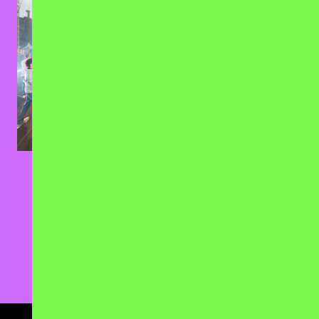
KAFFKIEZ
Ulepuschkinrose
05.09.2026
14.11.2026
Konzertsommer
Kalif Storch, Erfurt
Petersberg, Erfurt
TICKETS
TICKETS