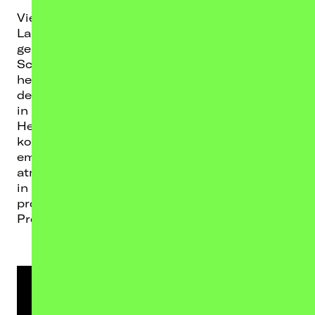
Viel weiß man noch nicht über
Schlotte
und
Laurin
, die gerade ihre ersten paar
gemeinsame Singles veröffentlicht haben.
Schlotte, die eigentlich Charlotte Laurentine
heißt, könnte einigen bekannt vorkommen,
denn als Schauspielerin hat sie zum Beispiel
in der Serie „Das Pubertier“ und dem Film „Die
Hexenprinzessin“ mitgespielt. Jetzt
konzentriert sie sich jedoch auf die Musik. Ihr
emotionaler Sound trifft auf den elektronisch-
atmosphärischen Beat von Laurin. Laurin hat
in der Vergangenheit vor allem Hip-Hop Beats
produziert und widmet sich im gemeinsamen
Projekt mit Schlotte jetzt softeren Sounds.