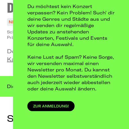
DIFFUSION
Du möchtest kein Konzert
verpassen? Kein Problem! Such' dir
deine Genres und Städte aus und
NICHT MEHR VERFÜGBAR
wir senden dir regelmäßige
Updates zu anstehenden
Schlotte & Laurin // OSWALD
Präsentiert von: DIFFUS
Konzerten, Festivals und Events
für deine Auswahl.
Do, 03.04.25
Keine Lust auf Spam? Keine Sorge,
Kalif Storch, Erfurt
wir versenden maximal einen
Newsletter pro Monat. Du kannst
den Newsletter selbstverständlich
auch jederzeit wieder abbestellen
Dieser Termin liegt in der Vergangenheit.
oder deine Auswahl ändern.
ZUR ANMELDUNG!
Schlotte & Laurin