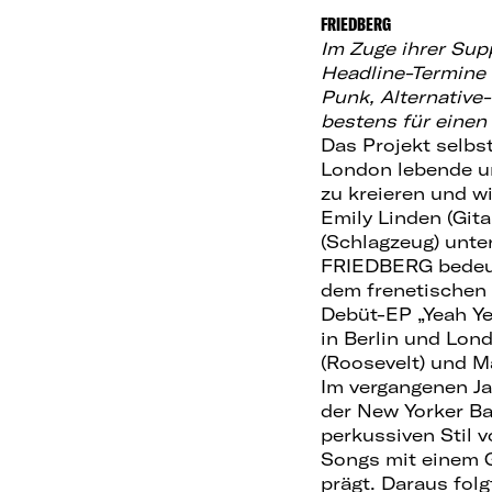
FRIEDBERG
Im Zuge ihrer Su
Headline-Termine 
Punk, Alternative
bestens für einen
Das Projekt selbst
London lebende un
zu kreieren und w
Emily Linden (Git
(Schlagzeug) unte
FRIEDBERG bedeutet
dem frenetischen
Debüt-EP „Yeah Ye
in Berlin und Lon
(Roosevelt) und M
Im vergangenen Ja
der New Yorker B
perkussiven Stil 
Songs mit einem G
prägt. Daraus folg