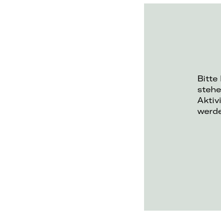
Bitte
stehe
Aktiv
werd