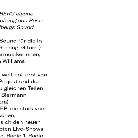
DBERG eigene
schung aus Post-
dbergs Sound
Sound für die in
esang, Gitarre)
urmusikerinnen,
a Williams
 weit entfernt von
rojekt und der
 gleichen Teilen
s Biermann
ra).
EP, die stark von
schen,
 sich den neuen
obten Live-Shows
c, Radio 1, Radio