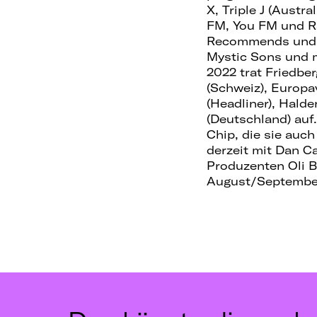
X, Triple J (Austr
FM, You FM und R
Recommends und un
Mystic Sons und 
2022 trat Friedbe
(Schweiz), Europa
(Headliner), Hal
(Deutschland) auf
Chip, die sie auc
derzeit mit Dan C
Produzenten Oli 
August/September