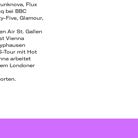
funknova, Flux
cq bei BBC
y-Five, Glamour,
n Air St. Gallen
st Vienna
nyphausen
S-Tour mit Hot
nna arbeitet
 dem Londoner
orten.