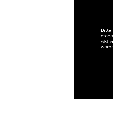
Bitte
stehe
Aktiv
werd