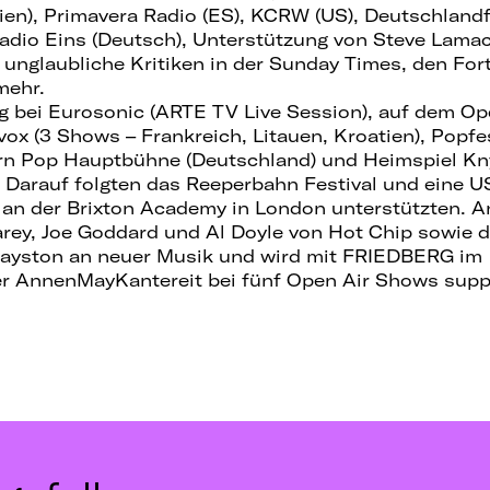
alien), Primavera Radio (ES), KCRW (US), Deutschland
adio Eins (Deutsch), Unterstützung von Steve Lama
glaubliche Kritiken in der Sunday Times, den Fort
mehr.
rg bei Eurosonic (ARTE TV Live Session), auf dem Ope
vox (3 Shows – Frankreich, Litauen, Kroatien), Popfe
dern Pop Hauptbühne (Deutschland) und Heimspiel K
. Darauf folgten das Reeperbahn Festival und eine U
h an der Brixton Academy in London unterstützten. A
arey, Joe Goddard und Al Doyle von Hot Chip sowie
Bayston an neuer Musik und wird mit FRIEDBERG im
 AnnenMayKantereit bei fünf Open Air Shows supp