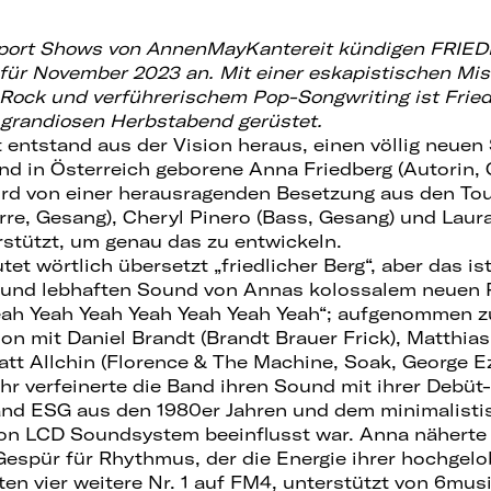
pport Shows von AnnenMayKantereit kündigen FRIE
für November 2023 an. Mit einer eskapistischen Mi
-Rock und verführerischem Pop-Songwriting ist Frie
 grandiosen Herbstabend gerüstet.
 entstand aus der Vision heraus, einen völlig neuen 
d in Österreich geborene Anna Friedberg (Autorin, G
ird von einer herausragenden Besetzung aus den To
arre, Gesang), Cheryl Pinero (Bass, Gesang) und Laur
rstützt, um genau das zu entwickeln.
 wörtlich übersetzt „friedlicher Berg“, aber das ist
 und lebhaften Sound von Annas kolossalem neuen P
ah Yeah Yeah Yeah Yeah Yeah Yeah“; aufgenommen zu
don mit Daniel Brandt (Brandt Brauer Frick), Matthia
att Allchin (Florence & The Machine, Soak, George Ez
hr verfeinerte die Band ihren Sound mit ihrer Debüt-
and ESG aus den 1980er Jahren und dem minimalisti
von LCD Soundsystem beeinflusst war. Anna näherte
espür für Rhythmus, der die Energie ihrer hochgel
ten vier weitere Nr. 1 auf FM4, unterstützt von 6musi