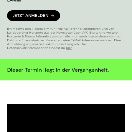
JETZT ANMELDEN
Ich möchte den Ticketalarm für Fritz Kalkbrenner abonnieren und von
Landstreicher Konzerte u.a. per Newsletter über VVK-Starts und weitere
Konzerte & Shows informiert werden, die mich auch interessieren könnten.
Dafür darf Landstreicher Konzerte meine E-Mail Adresse verwenden. Eine
Abmeldung ist jederzeit unkompliziert möglich. Die
Datenschutzinformationen findest du
hier
.
Dieser Termin liegt in der Vergangenheit.