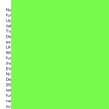
Nach einer kreativen Pause meldet sich
futurebae mit einem beeindruckenden Glow
Up zurück. Mit neuer Musik geht es nächstes
Jahr auf "The Hot Ex-Effekt" Tour 2026 -
Tickets für die sieben Tourstopps durch
Deutschland, Österreich und die Schweiz gibt
es ab Donnerstag, den 04.09.2025, ab 14:00
Uhr bei Krasser Stoff und Eventim. Lina
Winter, die hinter dem Künstlernamen
futurebae steht, hat in den letzten Jahren mit
ihrer einzigartigen Mischung aus Pop, Rap,
Elektro und R’n’B ihre eigene musikalische
Nische geschaffen. Mit dem Release ihres
Debütalbums "BLA (Berlin Love Affair)" im Jahr
2023 bewies sie bereits ihre Vielseitigkeit. Die
letzten Monate des kreativen Rückzugs haben
futurebae die Freiheit gegeben, ihre Musik
neu zu gestalten und ihren ganz eigenen Weg
zu finden. Sie ist bereit, ihre Fans mit frischen