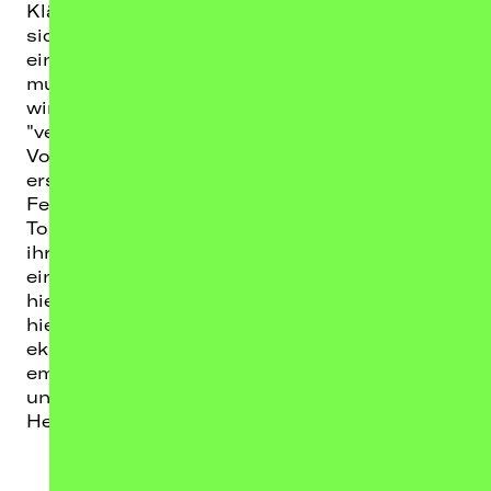
Klängen und einer noch klareren Vision von
sich selbst zu überraschen. Bereitet euch auf
eine aufregende neue futurebae-Ära vor – ein
musikalischer Auftakt, der alles verändern
wird. Mit "glow up", "unterwegs" und
"verlieren" sind bereits erste Singles und ein
Vorgeschmack auf die neue musikalische Ära
erschienen. Und das ist nur der Anfang: Im
Februar 2026 startet die “The Hot Ex-Effekt”
Tour 2026. In sieben Städten wird futurebae
ihr neues Album live vorstellen. Wer schon
einmal ein futurebae-Konzert erlebt hat, weiß,
hier wird nicht einfach nur Musik gespielt –
hier wird geschwitzt, geweint, gelacht und
ekstatisch gefeiert. Jede Show ist ein
emotionaler Ausnahmezustand, roh und
unberechenbar, irgendwo zwischen
Herzschmerz und Rave.