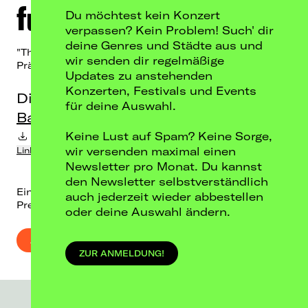
futurebae
Du möchtest kein Konzert
verpassen? Kein Problem! Such' dir
deine Genres und Städte aus und
"The Hot Ex-Effekt" Tour 2026
wir senden dir regelmäßige
Präsentiert von: DIFFUS + RAUSGEGANGEN
Updates zu anstehenden
Konzerten, Festivals und Events
Di, 22.09.26
für deine Auswahl.
Badehaus, Berlin
Keine Lust auf Spam? Keine Sorge,
Termin-Download in Kalender
wir versenden maximal einen
Link kopieren
Newsletter pro Monat. Du kannst
den Newsletter selbstverständlich
Einlass: 19:00 / Beginn: 20:00
auch jederzeit wieder abbestellen
Preis: 33,10 € inkl. Gebühren
oder deine Auswahl ändern.
AUSVERKAUFT
ZUR ANMELDUNG!