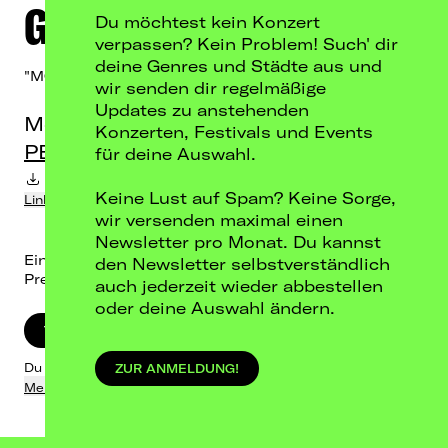
GIZEM CELIK
Du möchtest kein Konzert
verpassen? Kein Problem! Such' dir
deine Genres und Städte aus und
"MORE THAN A BOOK TOUR"
wir senden dir regelmäßige
Updates zu anstehenden
Mo, 12.10.26
Konzerten, Festivals und Events
PETER EDEL, Berlin
für deine Auswahl.
Termin-Download in Kalender
Keine Lust auf Spam? Keine Sorge,
Link kopieren
wir versenden maximal einen
Newsletter pro Monat. Du kannst
Einlass: 19:00 / Beginn: 20:00
den Newsletter selbstverständlich
Preis: 22,70 € inkl. Gebühren
auch jederzeit wieder abbestellen
oder deine Auswahl ändern.
TICKETS KAUFEN
Du wirst zu Eventim weitergeleitet.
ZUR ANMELDUNG!
Mehr dazu