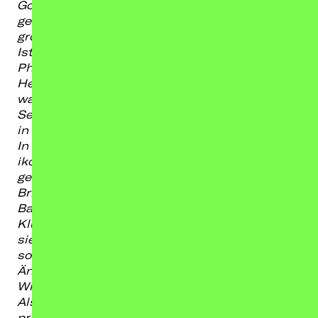
Gossip“ auf Tour — einer persönlichen und
gesellschaftskritischen Reise durch die
größten Popkultur-Momente unserer Zeit.
Ist Dark Romance wirklich ein neues
Phänomen? Warum werden manche Frauen zu
Heiligen
erklärt und andere zu Huren? Und
was verrät Gossip eigentlich über Macht,
Sexismus,
Kapitalismus und die Gesellschaft,
in der wir leben?
In „More Than Gossip“ verbindet Gizem Çelik
ikonische Popkultur-Phänomene mit
gesellschaftlichen Fragen unserer Zeit — von
Britney Spears bis K-Pop, von Andrew Tate bis
Barbie, von One Direction bis Jeffrey Epstein.
Klug, persönlich und mit scharfem Blick zeigt
sie,
dass Gossip nie nur Unterhaltung war,
sondern immer auch ein Spiegel unserer
Ängste,
Sehnsüchte und moralischen
Widersprüche.
Als Content Creatorin und eine der
prägendsten Stimmen für Popkultur und Gen