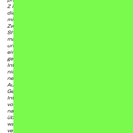
Z in
Deutschland beobachtet Gizem Çelik
diese Dynamiken nicht von außen, sondern
mitten aus
dem digitalen Zentrum heraus.
Zwischen TikTok, Fan-Kulturen und medialen
Shitstorms stellt
sie die Frage, warum uns
manche Geschichten kollektiv nicht loslassen
und was das über
unsere Zeit verrät. Denn in
einer Welt, in der Millionen Menschen täglich
gemeinsam über Stars,
Skandale und
Internetfiguren urteilen, ist Gossip längst
nicht mehr bloß Unterhaltung, sondern
eine
neue Form gesellschaftlicher Aushandlung.
Auf der Bühne spricht Gizem über private
Geschichten, Celebrity-Kultur,
Internetphänomene
und die politische Kraft
von Popkultur — ehrlich, humorvoll und
nahbar. Es geht um die
Geschichten, die wir
über Stars erzählen. Aber vor allem um das,
was diese Geschichten über
uns selbst
verraten.
Ein Abend für alle, die Popkultur nie