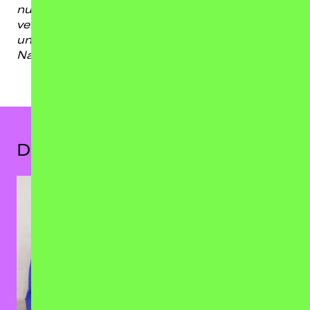
nur oberflächlich fanden und für alle, die
verstehen wollen,
warum Gossip oft mehr über
unsere Gesellschaft erzählt als die
Nachrichten.
Das könnte dir auch gefallen