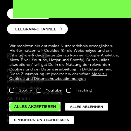
NEWSLETTER
TELEGRAM-CHANNEL
Wir möchten ein optimales Nutzererlebnis ermöglichen.
Hierfür nutzen wir Cookies für die Webanalyse und um
Inhalte, wie Videos, anzeigen zu können (Google Analytics,
Meta-Pixel, Youtube, Hotjar und Spotify). Durch „Alles
akzeptieren“ willigst Du in die Nutzung der relevanten
Cookies und der Datenverarbeitung in Drittstaaten ein.
Presse
Diese Zustimmung ist jederzeit widerrufbar.
Mehr zu
Konzerte Berlin
Cookies und Datenschutzbestimmungen
Konzerte Dresden
Konzerte Leipzig
Spotify
YouTube
Tracking
Konzertsommer Petersberg
Alle Städte
Vergangene Shows
ALLES AKZEPTIEREN
ALLES ABLEHNEN
o_team
Datenschutz
SPEICHERN UND SCHLIESSEN
Impressum