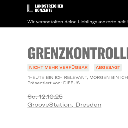
Wir veranstalten deine Lieblingskonzerte seit
GRENZKONTROLL
NICHT MEHR VERFÜGBAR
ABGESAGT
"HEUTE BIN ICH RELEVANT, MORGEN BIN IC
Präsentiert von: DIFFUS
So, 12.10.25
GrooveStation, Dresden