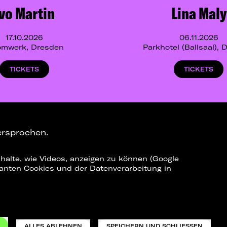
Ivo Martin
Lina Maly
17.10.2026
06.11.2026
omwerk, Dresden
Parkhotel (Ballsaal),
TICKETS
TICKETS
ersprochen.
halte, wie Videos, anzeigen zu können (Google
ELEGRAM-CHANNEL
levanten Cookies und der Datenverarbeitung in
ne Shows
o_team
Datenschutz
Impressum
ALLES ABLEHNEN
SPEICHERN UND SCHLIESSEN