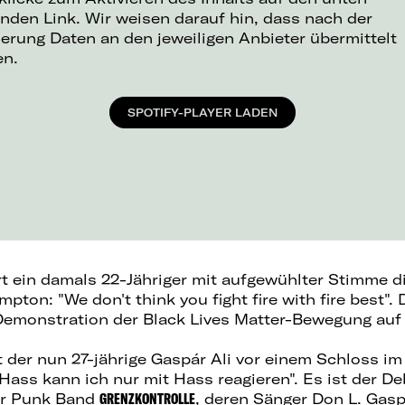
nden Link. Wir weisen darauf hin, dass nach der
ierung Daten an den jeweiligen Anbieter übermittelt
en.
SPOTIFY-PLAYER LADEN
ert ein damals 22-Jähriger mit aufgewühlter Stimme d
pton: "We don't think you fight fire with fire best".
 Demonstration der Black Lives Matter-Bewegung auf
t der nun 27-jährige Gaspár Ali vor einem Schloss i
 Hass kann ich nur mit Hass reagieren". Es ist der D
r Punk Band
GRENZKONTROLL
E
, deren Sänger Don L. Gaspá