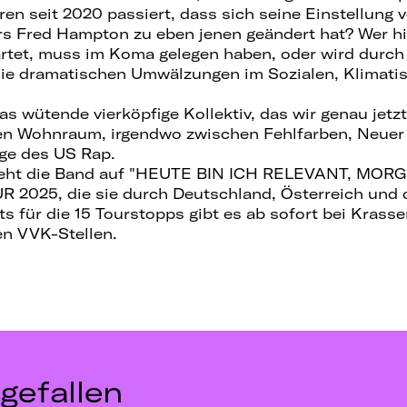
hren seit 2020 passiert, dass sich seine Einstellung
rs Fred Hampton zu eben jenen geändert hat? Wer hi
artet, muss im Koma gelegen haben, oder wird durc
r die dramatischen Umwälzungen im Sozialen, Klimat
as wütende vierköpfige Kollektiv, das wir genau jetz
en Wohnraum, irgendwo zwischen Fehlfarben, Neuer 
ge des US Rap.
eht die Band auf "HEUTE BIN ICH RELEVANT, MOR
2025, die sie durch Deutschland, Österreich und 
ts für die 15 Tourstopps gibt es ab sofort bei Krasse
en VVK-Stellen.
gefallen