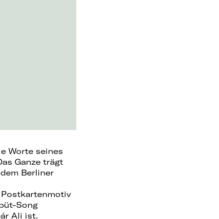
ie Worte seines
 Das Ganze trägt
 dem Berliner
m Postkartenmotiv
ebüt-Song
r Ali ist.