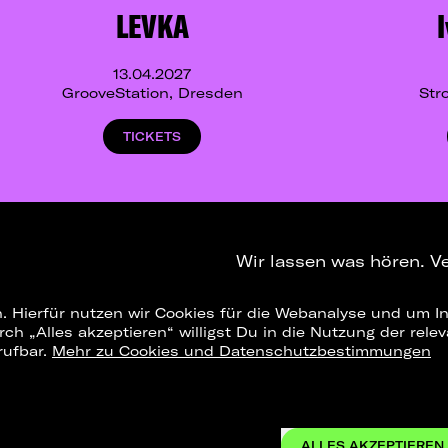
LEVKA
13.04.2027
GrooveStation, Dresden
Str
TICKETS
Wir lassen was hören. V
. Hierfür nutzen wir Cookies für die Webanalyse und um In
NEWSLETTER
T
urch „Alles akzeptieren“ willigst Du in die Nutzung der re
rufbar.
Mehr zu Cookies und Datenschutzbestimmungen
Konzerte Leipzig
Konzertsommer Petersberg
Alle Städte
Vergange
ALLES AKZEPTIEREN