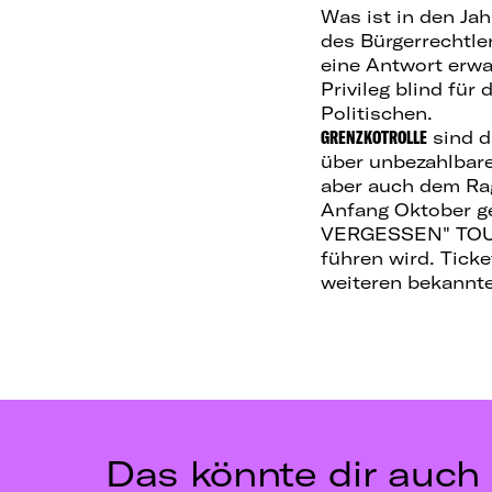
Was ist in den Ja
des Bürgerrechtle
eine Antwort erw
Privileg blind fü
Politischen.
GRENZKOTROLL
E
sind d
über unbezahlbar
aber auch dem Ra
Anfang Oktober g
VERGESSEN" TOUR 
führen wird. Ticke
weiteren bekannt
Das könnte dir auch 