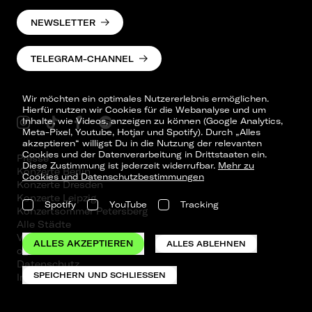
NEWSLETTER
TELEGRAM-CHANNEL
Wir möchten ein optimales Nutzererlebnis ermöglichen.
Hierfür nutzen wir Cookies für die Webanalyse und um
Inhalte, wie Videos, anzeigen zu können (Google Analytics,
Meta-Pixel, Youtube, Hotjar und Spotify). Durch „Alles
akzeptieren“ willigst Du in die Nutzung der relevanten
Cookies und der Datenverarbeitung in Drittstaaten ein.
Presse
Diese Zustimmung ist jederzeit widerrufbar.
Mehr zu
Konzerte Berlin
Cookies und Datenschutzbestimmungen
Konzerte Dresden
Konzerte Leipzig
Spotify
YouTube
Tracking
Konzertsommer Petersberg
Alle Städte
Vergangene Shows
ALLES AKZEPTIEREN
ALLES ABLEHNEN
o_team
Datenschutz
SPEICHERN UND SCHLIESSEN
Impressum