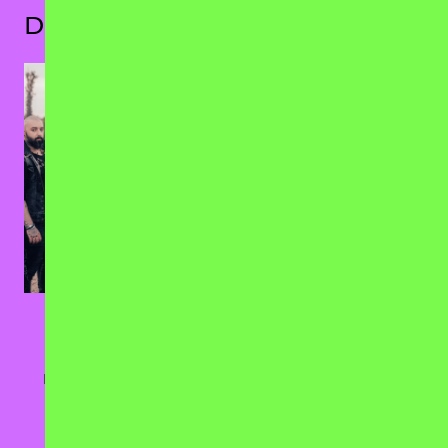
Das könnte dir auch gefallen
Eluveitie
SIGH
19.11.2026
09.09.2026
Huxleys Neue Welt,
Badehaus, Berlin
Berlin
TICKETS
TICKETS