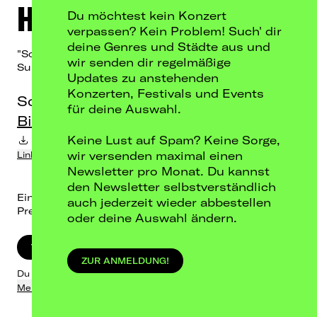
HERETOIR
Du möchtest kein Konzert
verpassen? Kein Problem! Such' dir
deine Genres und Städte aus und
"Solastalgia over Europe MMXXVI" Tour 2026
wir senden dir regelmäßige
Support: + UNREQVITED + NIDARE
Updates zu anstehenden
Konzerten, Festivals und Events
So, 18.10.26
für deine Auswahl.
Bi Nuu, Berlin
Keine Lust auf Spam? Keine Sorge,
Termin-Download in Kalender
wir versenden maximal einen
Link kopieren
Newsletter pro Monat. Du kannst
den Newsletter selbstverständlich
Einlass: 19:00 / Beginn: 20:00
auch jederzeit wieder abbestellen
Preis: 32,90 € inkl. Gebühren
oder deine Auswahl ändern.
TICKETS KAUFEN
ZUR ANMELDUNG!
Du wirst zum Artist-Ticket-Shop weitergeleitet.
Mehr dazu