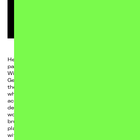
Heretoir has always been pure emotion. The
pain of modern life set to music.
With their fourth full-length "Solastalgia", the
German purveyors of soaring post metal work
their way to their innermost core and deliver
what is easily their most vulnerable and
accessible record to date. Solastalgia
describes the grief over the loss of the natural
world and the very existence of such a term
brutally exposes our alienation from this
planet. While some of the albums’ songs deal
with environmental issues, others focus on