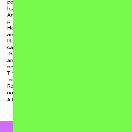
personal feelings and the challenges of
human existence in a rapidly changing world.
And yet the desperate beauty of "Solastalgia"
proves to be an unlikely source of comfort.
Heretoir have previously toured Europe, Asia
and Latin America and played alongside acts
like Alcest, Killswitch Engage or Kalmah and
can’t wait to hit the road again in support of
their new album. After exploring their dark
and grim side on "Nightsphere", their style is
now going into a slightly different direction:
The songs of "Solastalgia" cover a wide range
from Modern Metal to Black Metal to Post
Rock to even Screamo. Whatever you want to
call it: essentially, this is pure melancholy and
a spark of hope in utter darkness.