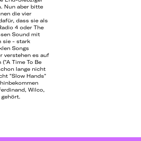
. Nun aber bitte
nen die vier
afür, dass sie als
Radio 4 oder The
essen Sound mit
 sie - stark
nklen Songs
r verstehen es auf
 ("A Time To Be
 schon lange nicht
icht "Slow Hands"
er hinbekommen
erdinand, Wilco,
gehört.