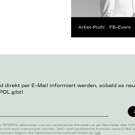
Artist-Profil
FB-Event
d direkt per E-Mail informiert werden, sobald es ne
OL gibt!
ür INTERPOL abonnieren und von Landstreicher Konzerte u.a. per Newsletter über VVK
ie mich auch interessieren könnten. Dafür darf Landstreicher Konzerte meine E-Mail
mpliziert möglich. Die Datenschutzinformationen findest du
hier
.