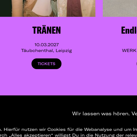
TRÄNEN
Endl
10.03.2027
Täubchenthal, Leipzig
WERK 2
TICKETS
Wir lassen was hören. V
. Hierfür nutzen wir Cookies für die Webanalyse und um In
NEWSLETTER
T
urch „Alles akzeptieren“ willigst Du in die Nutzung der re