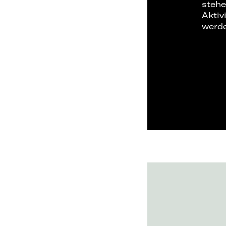
stehe
Aktiv
werd