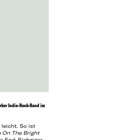
rker Indie-Rock-Band im
eicht. So ist
 On The Bright
ie End-Siebziger