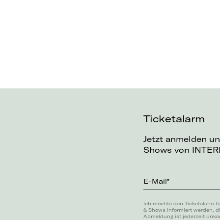
Ticketalarm
Jetzt anmelden un
Shows von INTERP
E-Mail*
Ich möchte den Ticketalarm f
& Shows informiert werden, d
Abmeldung ist jederzeit unko