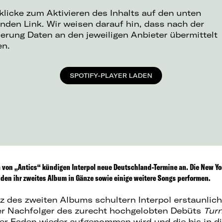
 klicke zum Aktivieren des Inhalts auf den unten
nden Link. Wir weisen darauf hin, dass nach der
ierung Daten an den jeweiligen Anbieter übermittelt
en.
SPOTIFY-PLAYER LADEN
 von „Antics“ kündigen Interpol neue Deutschland-Termine an. Die New Yo
nden ihr zweites Album in Gänze sowie einige weitere Songs performen.
 des zweiten Albums schultern Interpol erstaunlich l
er Nachfolger des zurecht hochgelobten Debüts
Turn
ter Faden wieder aufgenommen wird und die bis in d