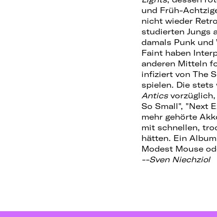
und Früh-Achtzige
nicht wieder Retr
studierten Jungs 
damals Punk und W
Faint haben Inter
anderen Mitteln fo
infiziert von The
spielen. Die stet
Antics
vorzüglich,
So Small", "Next E
mehr gehörte Akko
mit schnellen, tr
hätten. Ein Album
Modest Mouse ode
--Sven Niechziol