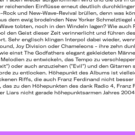
r reichenden Einflüsse erneut deutlich durchklingen
o-Rock und New-Wave-Revival brüllen, denn was kön
aus dem ewig brodelnden New Yorker Schmelztiegel d
ave tobten, noch in den Windeln lagen? Wie auch 
pol den Geist dieser Zeit verinnerlicht und führen d
rt. Sehr englisch klingen Interpol dabei wieder, wenn
 Sound, Joy Division oder Chameleons - ihre zehn du
s wie einst The Godfathers elegant gekleideten Männe
 Melodien zu entwickeln, das Tempo zu verschleppen
xit") oder auch anzuziehen ("Evil") und den Gitarren
rde zu entlocken. Höhepunkt des Albums ist vielle
ockenen Riffs, die auch Franz Ferdinand nicht bess
, das zu den Höhepunkten des dank Radio 4, Franz F
r Liars nicht gerade höhepunktsarmen Jahres 2004 