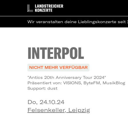
Wir veranstalten deine Lieblingskonzerte seit
INTERPOL
NICHT MEHR VERFÜGBAR
"Antics 20th Anniversary Tour 2024"
Präsentiert von: VISIONS, ByteFM, MusikBlog
Support: dust
Do, 24.10.24
Felsenkeller, Leipzig