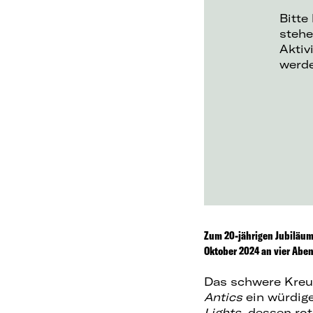
Bitte
stehe
Aktiv
werd
Zum 20-jährigen Jubiläum
Oktober 2024 an vier Abe
Das schwere Kreuz
Antics
ein würdig
Lights
, dessen ro