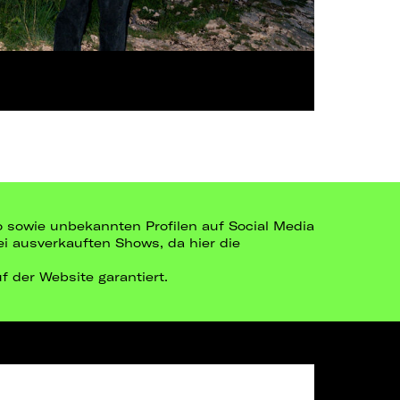
go sowie unbekannten Profilen auf Social Media
bei ausverkauften Shows, da hier die
uf der Website garantiert.