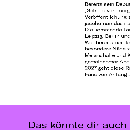
Bereits sein Debüt
„Schnee von morge
Veröffentlichung 
jaschu nun das nä
Die kommende Tour
Leipzig, Berlin u
Wer bereits bei d
besondere Nähe z
Melancholie und K
gemeinsamer Aben
2027 geht diese R
Fans von Anfang a
Das könnte dir auch 