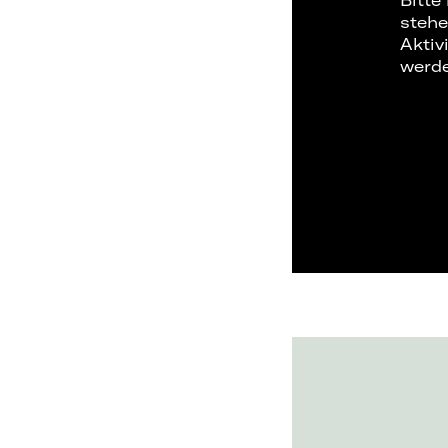
Bitte
stehe
Aktiv
werd