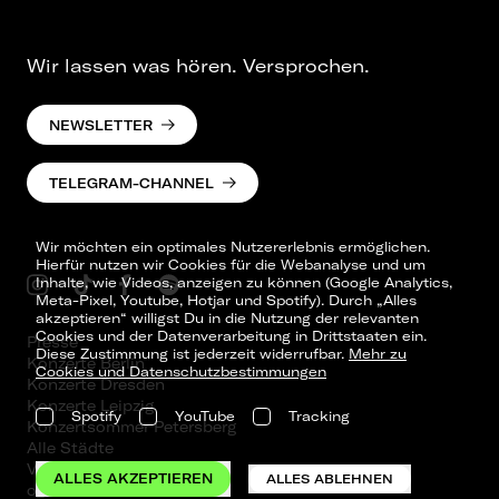
Wir lassen was hören. Versprochen.
NEWSLETTER
TELEGRAM-CHANNEL
Wir möchten ein optimales Nutzererlebnis ermöglichen.
Hierfür nutzen wir Cookies für die Webanalyse und um
Inhalte, wie Videos, anzeigen zu können (Google Analytics,
Meta-Pixel, Youtube, Hotjar und Spotify). Durch „Alles
akzeptieren“ willigst Du in die Nutzung der relevanten
Cookies und der Datenverarbeitung in Drittstaaten ein.
Presse
Diese Zustimmung ist jederzeit widerrufbar.
Mehr zu
Konzerte Berlin
Cookies und Datenschutzbestimmungen
Konzerte Dresden
Konzerte Leipzig
Spotify
YouTube
Tracking
Konzertsommer Petersberg
Alle Städte
Vergangene Shows
ALLES AKZEPTIEREN
ALLES ABLEHNEN
o_team