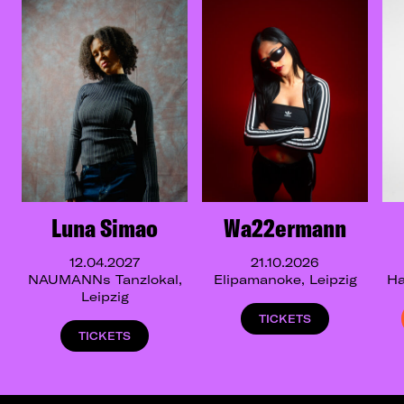
Luna Simao
Wa22ermann
12.04.2027
21.10.2026
NAUMANNs Tanzlokal,
Elipamanoke, Leipzig
Ha
Leipzig
TICKETS
TICKETS